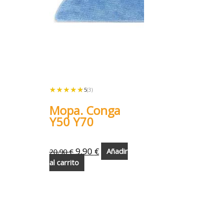
★★★★★
★★★★★
5
(3)
Mopa. Conga
Y50 Y70
9,90
€
20,90
€
Añadir
al carrito