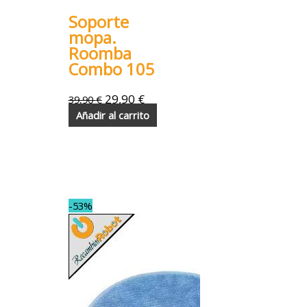
Soporte
mopa.
Roomba
Combo 105
29,90
€
39,90
€
Añadir al carrito
-53%