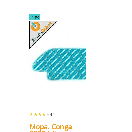
-43%
★★★★★
★★★★★
4
(1)
Mopa. Conga