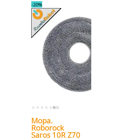
-20%
★★★★★
★★★★★
0
(0)
Mopa.
Roborock
Saros 10R Z70