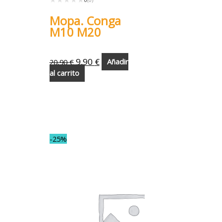
Mopa. Conga
M10 M20
9,90
€
20,90
€
Añadir
al carrito
-25%