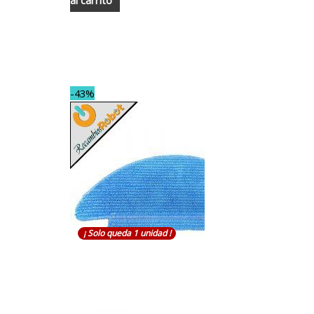
al carrito
-43%
¡ Solo queda 1 unidad !