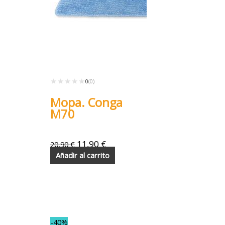
★★★★★
★★★★★
0
(0)
Mopa. Conga
M70
11,90
€
20,90
€
Añadir al carrito
-40%