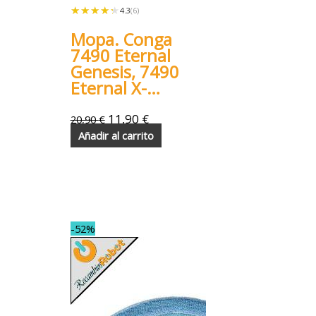
★★★★★
★★★★★
4.3
(6)
Mopa. Conga
7490 Eternal
Genesis, 7490
Eternal X-
Treme
11,90
€
20,90
€
Añadir al carrito
-52%