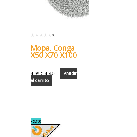
★★★★★
★★★★★
0
(0)
Mopa. Conga
X50 X70 X100
4,40
€
4,99
€
Añadir
al carrito
-53%