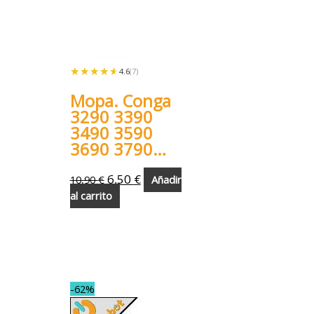
★★★★★
★★★★★
4.6
(7)
Mopa. Conga
3290 3390
3490 3590
3690 3790
3890
6,50
€
10,90
€
Añadir
al carrito
-62%