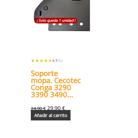
¡ Solo queda 1 unidad !
★★★★★
★★★★★
4.7
(12)
Soporte
mopa. Cecotec
Conga 3290
3390 3490
3590 3690
3790 3890
29,90
€
34,90
€
Añadir al carrito