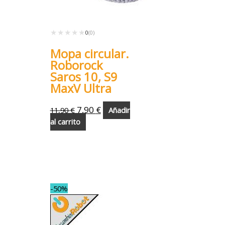
★★★★★
★★★★★
0
(0)
Mopa circular.
Roborock
Saros 10, S9
MaxV Ultra
7,90
€
11,90
€
Añadir
al carrito
-50%