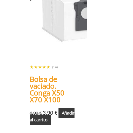
★★★★★
★★★★★
5
(14)
Bolsa de
vaciado.
Conga X50
X70 X100
3,90
€
6,90
€
Añadir
al carrito