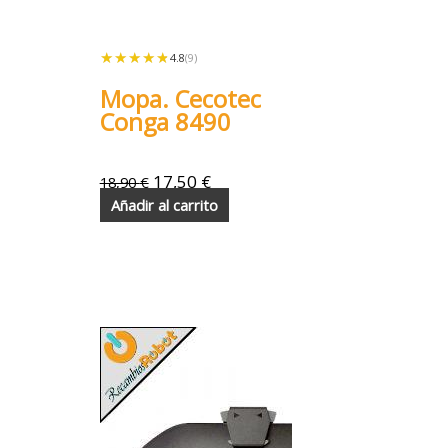
★★★★★
★★★★★
4.8
(9)
Mopa. Cecotec
Conga 8490
17,50
€
18,90
€
Añadir al carrito