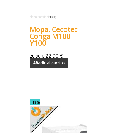
★★★★★
★★★★★
0
(0)
Mopa. Cecotec
Conga M100
Y100
22,90
€
28,90
€
Añadir al carrito
-43%