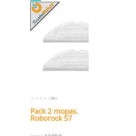
★★★★★
★★★★★
0
(0)
Pack 2 mopas.
Roborock S7
14,90
€