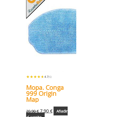
★★★★★
★★★★★
4.7
(6)
Mopa. Conga
999 Origin
Map
7,90
€
20,90
€
Añadir