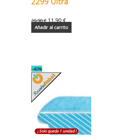
2299 Ultra
11,90
€
20,90
€
Añadir al carrito
-40%
¡ Solo queda 1 unidad !