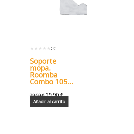
★★★★★
★★★★★
0
(0)
Soporte
mopa.
Roomba
Combo 105
Essential
29,90
€
39,90
€
Añadir al carrito