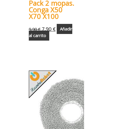
Pack 2 mopas.
Conga X50
X70 X100
7,90
€
9,90
€
Añadir
al carrito