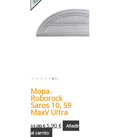
★★★★★
★★★★★
0
(0)
Mopa.
Roborock
Saros 10, S9
MaxV Ultra
5,90
€
11,90
€
Añadir
al carrito