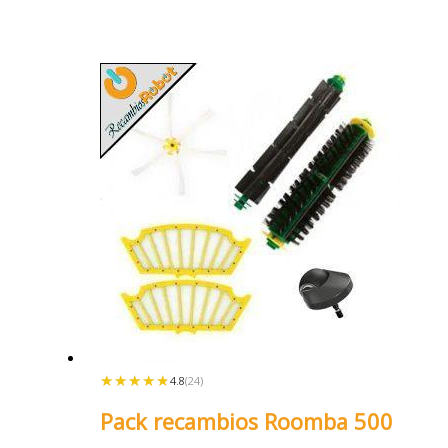
★★★★★
★★★★★
4.8
(24)
Pack recambios Roomba 500