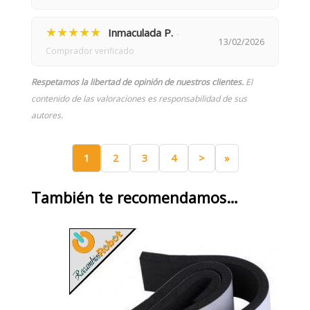
★★★★★
Inmaculada P.
-
13/02/2026
Comprador verificado
Respetamos la libertad de opinión de nuestros clientes.
El
contenido de las valoraciones es responsabilidad de sus
autores.
1
2
3
4
>
»
También te recomendamos…