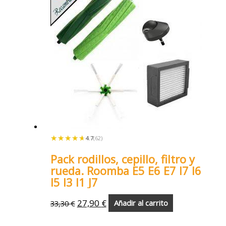
★★★★★
★★★★★
4.7
(62)
Pack rodillos, cepillo, filtro y
rueda. Roomba E5 E6 E7 I7 I6
I5 I3 I1 J7
27,90
€
33,30
€
Añadir al carrito