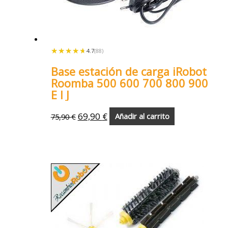
★★★★★
★★★★★
4.7
(88)
Base estación de carga iRobot
Roomba 500 600 700 800 900
E I J
69,90
€
75,90
€
Añadir al carrito