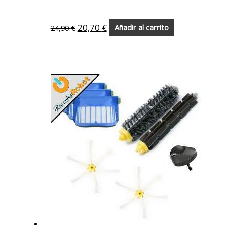
20,70
€
24,90
€
Añadir al carrito