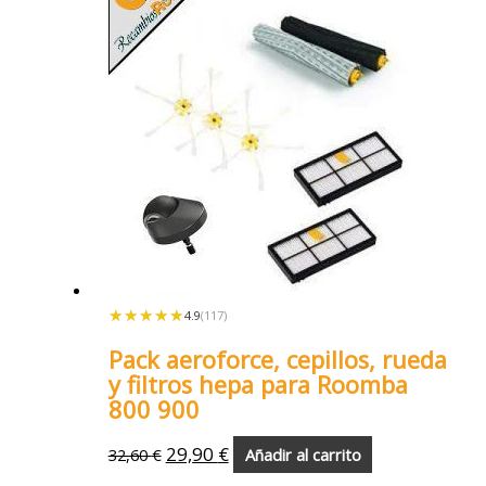
★★★★★
★★★★★
4.9
(117)
Pack aeroforce, cepillos, rueda
y filtros hepa para Roomba
800 900
29,90
€
32,60
€
Añadir al carrito