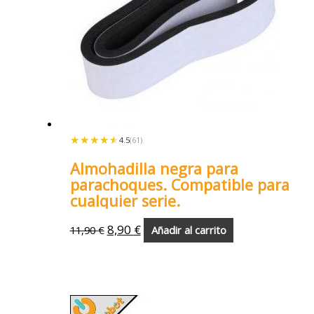
★★★★★
★★★★★
4.5
(61)
Almohadilla negra para
parachoques. Compatible para
cualquier serie.
8,90
€
11,90
€
Añadir al carrito