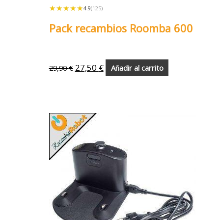
★★★★★
★★★★★
4.9
(125)
Pack recambios Roomba 600
27,50
€
29,90
€
Añadir al carrito