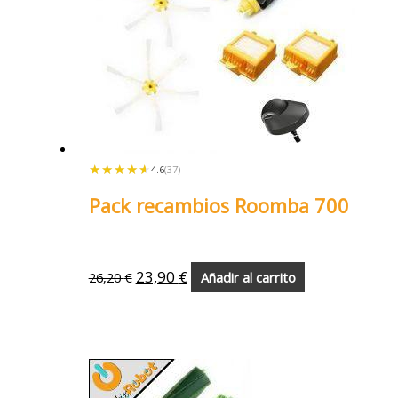
★★★★★
★★★★★
4.6
(37)
Pack recambios Roomba 700
23,90
€
26,20
€
Añadir al carrito