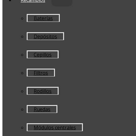
Baterías
Depósitos
Cepillos
Filtros
Rodillos
Ruedas
Módulos centrales