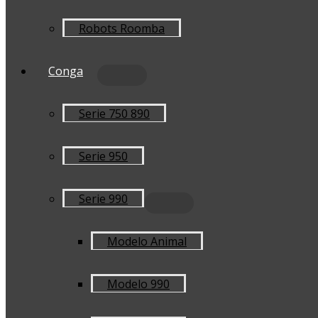
Robots Roomba
Conga
Serie 750 890
Serie 950
Serie 990
Modelo Animal
Modelo 990