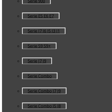
Serie 900
Serie E5 E6 E7
Serie I7 I6 I5 I3 I1
Serie S9 S9+
Serie J7 J9
Serie Combo
Serie Combo J7 J9
Serie Combo I5 I8