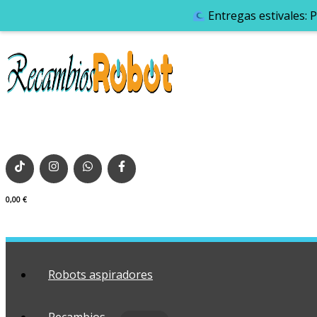
Entregas estivales: 
0,00
€
Robots aspiradores
Recambios