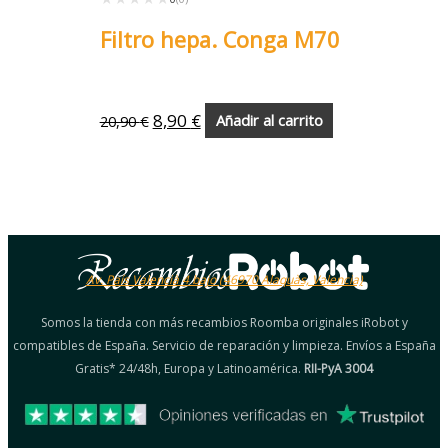
Filtro hepa. Conga M70
8,90
€
20,90
€
Añadir al carrito
Av. País Valencià 4 bajo (46970 Alaquàs, Valencia)
Somos la tienda con más recambios Roomba originales iRobot y
compatibles de España. Servicio de reparación y limpieza. Envíos a España
Gratis* 24/48h, Europa y Latinoamérica.
RII-PyA 3004