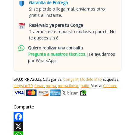
Garantía de Entrega
Si se pierde o llega mal, enviamos otro
gratis al instante.
Resérvalo ya para tu Conga
Traemos este repuesto exclusivo para ti. No
te quedes sin él.
Quiero realizar una consulta
Pregunta a nuestros técnicos.
¡Te ayudamos
por WhatsApp!
SKU:
RR72022
Categorías:
Conga M
,
Modelo M70
Etiquetas:
conga m70
,
fixvac
,
mopa
,
mopa fixvac
,
paño
Marca:
Cecotec
Comparte
Facebook