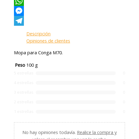
X
WhatsApp
Messenger
Telegram
Descripción
Opiniones de clientes
Mopa para Conga M70.
Peso
100 g
5 estrellas
0
4 estrellas
0
3 estrellas
0
2 estrellas
0
1 estrellas
0
No hay opiniones todavía.
Realice la compra y