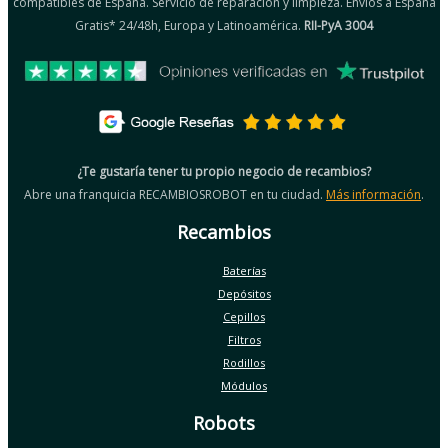
compatibles de España. Servicio de reparación y limpieza. Envíos a España
Gratis* 24/48h, Europa y Latinoamérica.
RII-PyA 3004
¿Te gustaría tener tu propio negocio de recambios?
Abre una franquicia RECAMBIOSROBOT en tu ciudad.
Más información
.
Recambios
Baterías
Depósitos
Cepillos
Filtros
Rodillos
Módulos
Robots