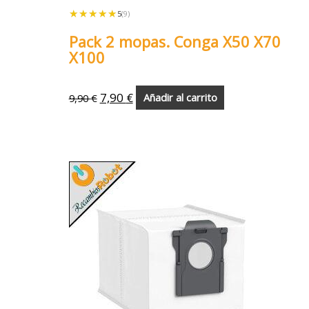
★★★★★
★★★★★
5
(9)
Pack 2 mopas. Conga X50 X70
X100
7,90
€
9,90
€
Añadir al carrito