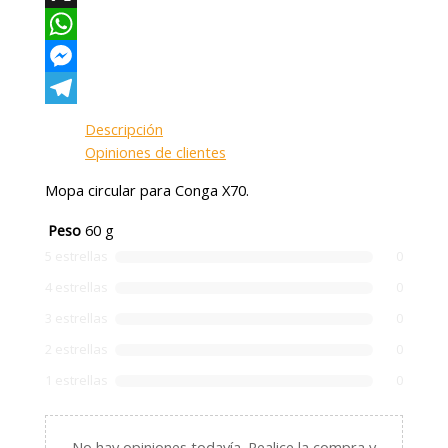
X
WhatsApp
Messenger
Telegram
Descripción
Opiniones de clientes
Mopa circular para Conga X70.
Peso
60 g
5 estrellas
0
4 estrellas
0
3 estrellas
0
2 estrellas
0
1 estrellas
0
No hay opiniones todavía.
Realice la compra y