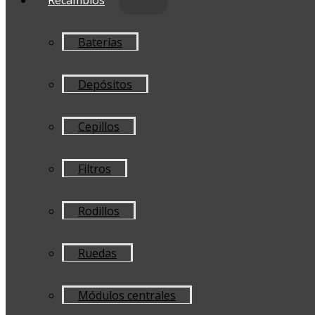
Baterías
Depósitos
Cepillos
Filtros
Rodillos
Ruedas
Módulos centrales