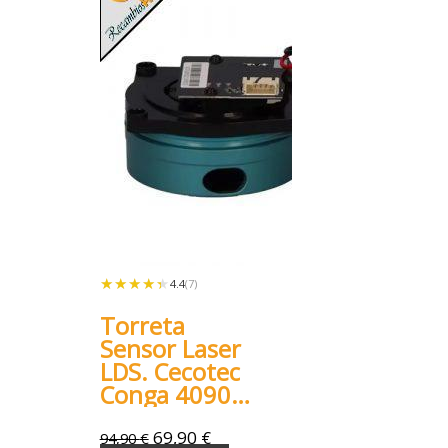
★★★★★
★★★★★
4.4
(7)
Torreta
Sensor Laser
LDS. Cecotec
Conga 4090
4490 4690
5090 6090
69,90
€
94,90
€