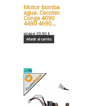
Motor bomba
agua. Cecotec
Conga 4090
4490 4690
5090 6090
7090
39,90
€
47,60
€
Añadir al carrito
-17%