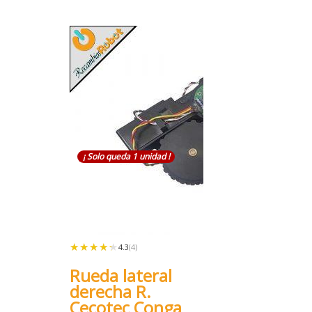
¡ Solo queda 1 unidad !
★★★★★
★★★★★
4.3
(4)
Rueda lateral
derecha R.
Cecotec Conga