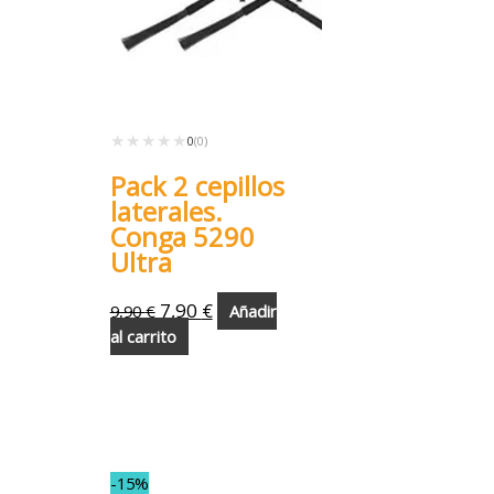
★★★★★
★★★★★
0
(0)
Pack 2 cepillos
laterales.
Conga 5290
Ultra
7,90
€
9,90
€
Añadir
al carrito
-15%