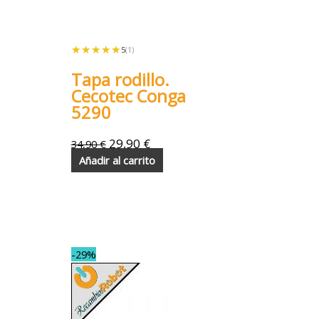
★★★★★
★★★★★
5
(1)
Tapa rodillo.
Cecotec Conga
5290
29,90
€
34,90
€
Añadir al carrito
-29%