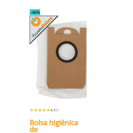
-48%
★★★★★
★★★★★
4.7
(3)
Bolsa higiénica
de