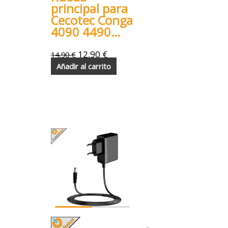
principal para
Cecotec Conga
4090 4490
4690 5090
5490 6090
12,90
€
14,90
€
7090
Añadir al carrito