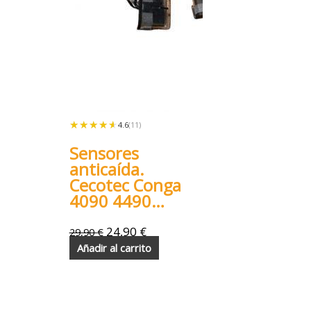
★★★★★
★★★★★
4.6
(11)
Sensores
anticaída.
Cecotec Conga
4090 4490
4690 5090
6090 7090
24,90
€
29,90
€
Añadir al carrito