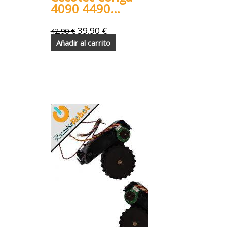
4090 4490
4690 5090
5490 6090
39,90
€
42,90
€
7090
Añadir al carrito