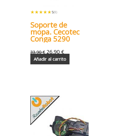
★★★★★
★★★★★
5
(8)
Soporte de
mopa. Cecotec
Conga 5290
26,90
€
33,90
€
Añadir al carrito