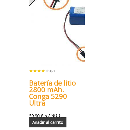
★★★★★
★★★★★
4
(2)
Batería de litio
2800 mAh.
Conga 5290
Ultra
52,90
€
59,90
€
Añadir al carrito