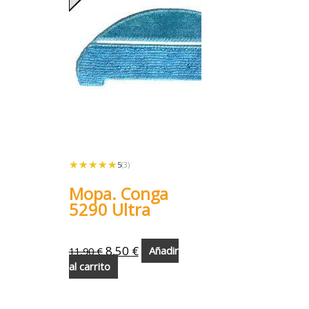
★★★★★
★★★★★
5
(3)
Mopa. Conga
5290 Ultra
8,50
€
11,90
€
Añadir
al carrito