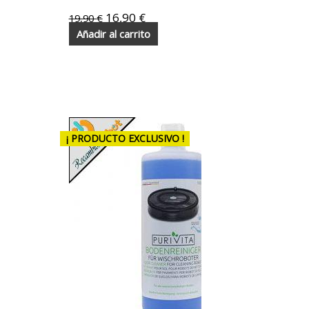
16,90
€
19,90
€
Añadir al carrito
¡ PRODUCTO EXCLUSIVO !