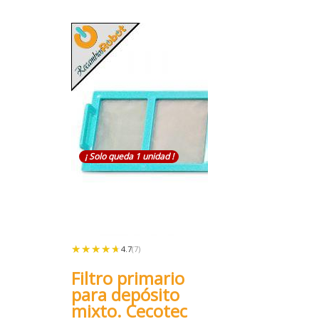
¡ Solo queda 1 unidad !
★★★★★
★★★★★
4.7
(7)
Filtro primario
para depósito
mixto. Cecotec