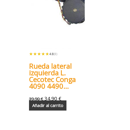
★★★★★
★★★★★
4.8
(8)
Rueda lateral
izquierda L.
Cecotec Conga
4090 4490
4690 5090
5490 6090
34,90
€
39,90
€
7090
Añadir al carrito