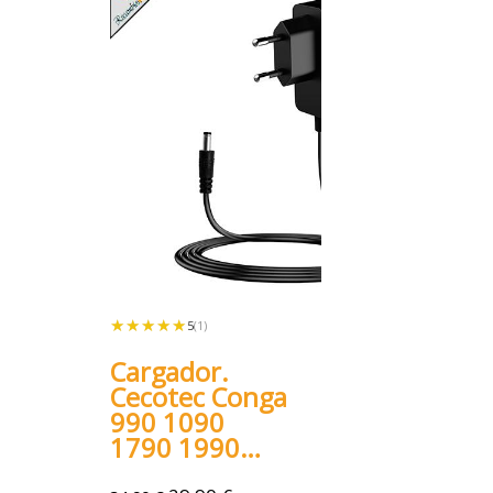
★★★★★
★★★★★
5
(1)
Cargador.
Cecotec Conga
990 1090
1790 1990
2290 Ultra