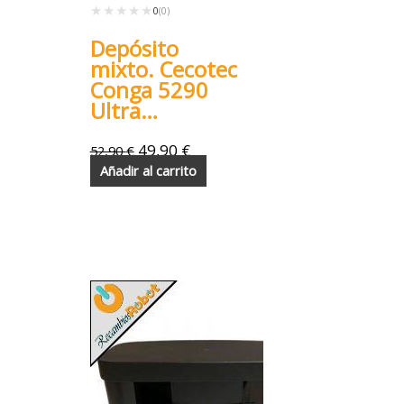
★★★★★
★★★★★
0
(0)
Depósito
mixto. Cecotec
Conga 5290
Ultra
Titanium
Ultimate
49,90
€
52,90
€
Absolute
Añadir al carrito