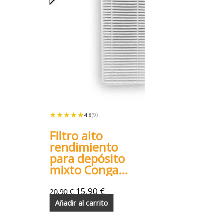
★★★★★
★★★★★
4.8
(9)
Filtro alto
rendimiento
para depósito
mixto Conga
990 999 1090
1790 1990
15,90
€
20,90
€
5290
Añadir al carrito