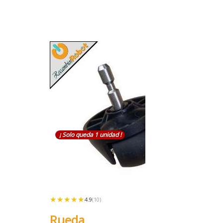
¡ Solo queda 1 unidad !
★★★★★
★★★★★
4.9
(10)
Rueda