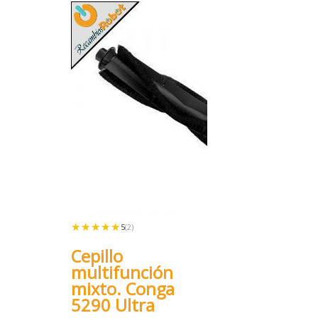
★★★★★
★★★★★
5
(2)
Cepillo
multifunción
mixto. Conga
5290 Ultra