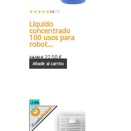
★★★★★
★★★★★
4.8
(17)
Líquido
concentrado
100 usos para
robot
aspirador
22,50
€
24,90
€
Añadir al carrito
-24%