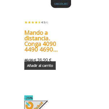
★★★★★
★★★★★
4.5
(4)
Mando a
distancia.
Conga 4090
4490 4690
5090 5490
6090 7090
36,90
€
40,90
€
Añadir al carrito
-26%