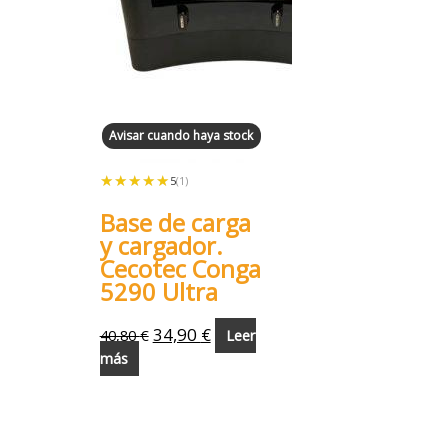
Avisar cuando haya stock
★★★★★
★★★★★
5
(1)
Base de carga
y cargador.
Cecotec Conga
5290 Ultra
34,90
€
40,80
€
Leer
más