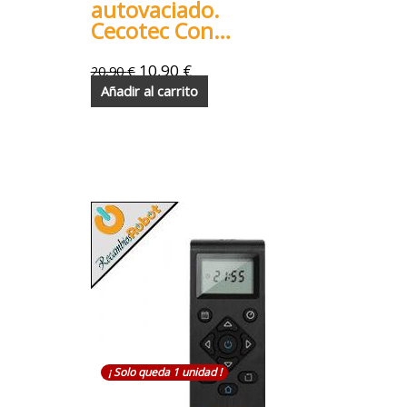
autovaciado.
Cecotec Conga
Home 5000
10,90
€
20,90
€
Añadir al carrito
¡ Solo queda 1 unidad !