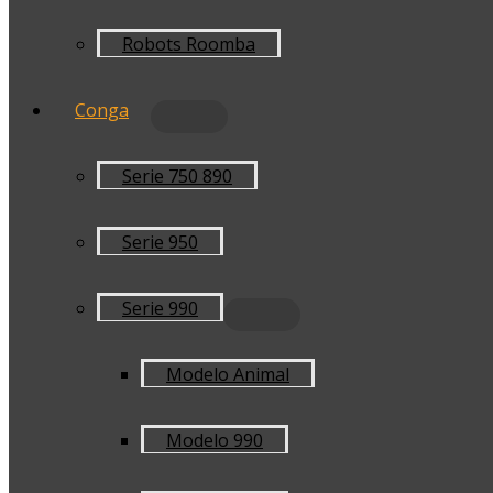
Robots Roomba
Conga
Serie 750 890
Serie 950
Serie 990
Modelo Animal
Modelo 990