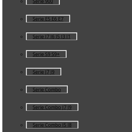
Serie 900
Serie E5 E6 E7
Serie I7 I6 I5 I3 I1
Serie S9 S9+
Serie J7 J9
Serie Combo
Serie Combo J7 J9
Serie Combo I5 I8