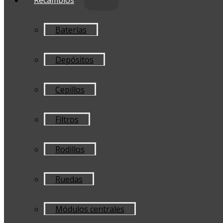
Baterías
Depósitos
Cepillos
Filtros
Rodillos
Ruedas
Módulos centrales