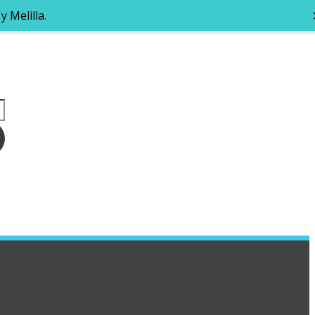
 Melilla.