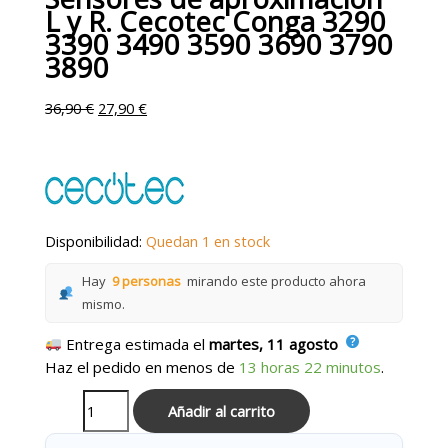
L y R. Cecotec Conga 3290
3390 3490 3590 3690 3790
3890
36,90
€
27,90
€
Disponibilidad:
Quedan 1 en stock
Hay
9 personas
mirando este producto ahora
mismo.
Entrega estimada el
martes, 11 agosto
Haz el pedido en menos de
13 horas 22 minutos
.
Añadir al carrito