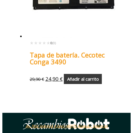
★★★★★
★★★★★
0
(0)
Tapa de batería. Cecotec
Conga 3490
24,90
€
29,90
€
Añadir al carrito
Av. País Valencià 4 bajo (46970 Alaquàs, Valencia)