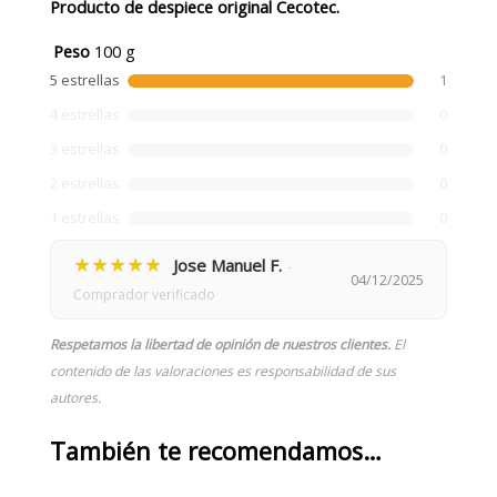
Producto de despiece original Cecotec.
Peso
100 g
5 estrellas
1
4 estrellas
0
3 estrellas
0
2 estrellas
0
1 estrellas
0
★★★★★
Jose Manuel F.
-
04/12/2025
Comprador verificado
Respetamos la libertad de opinión de nuestros clientes.
El
contenido de las valoraciones es responsabilidad de sus
autores.
También te recomendamos…