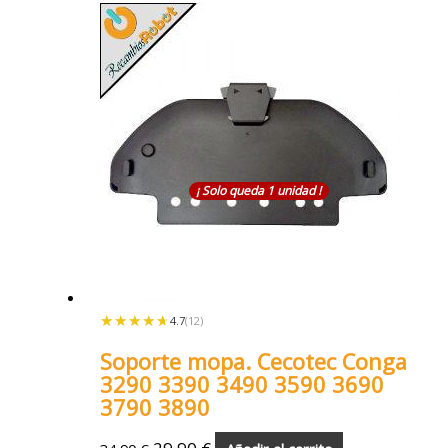
¡ Solo queda 1 unidad !
★★★★★
★★★★★
4.7
(12)
Soporte mopa. Cecotec Conga
3290 3390 3490 3590 3690
3790 3890