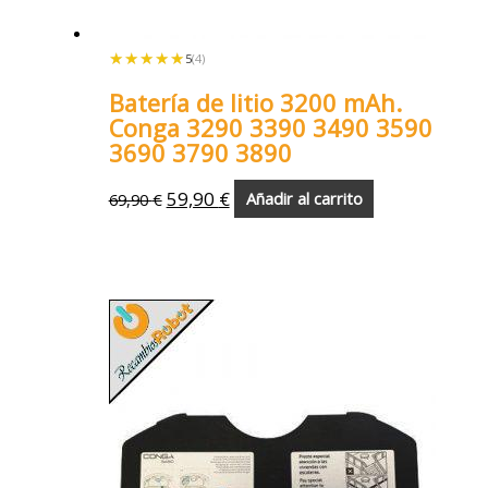
★★★★★
★★★★★
5
(4)
Batería de litio 3200 mAh.
Conga 3290 3390 3490 3590
3690 3790 3890
59,90
€
69,90
€
Añadir al carrito