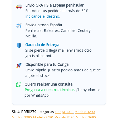
Envío GRATIS a España penínsular
En todos tus pedidos de más de 60€.
Indícanos el destino.
Envíos a toda España
Península, Baleares, Canarias, Ceuta y
Melilla.
Garantía de Entrega
Si se pierde o llega mal, enviamos otro
gratis al instante.
Disponible para tu Conga
Envío rápido. ¡Haz tu pedido antes de que se
agote el stock!
Quiero realizar una consulta
Pregunta a nuestros técnicos.
¡Te ayudamos
por WhatsApp!
SKU:
RR58279
Categorías:
Conga 3090
,
Modelo 3290
,
Modelo 3390
,
Modelo 3490
,
Modelo 3590
,
Modelo 3690
,