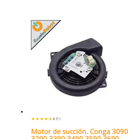
★★★★★
★★★★★
4.7
(3)
Motor de succión. Conga 3090
3290 3390 3490 3590 3690