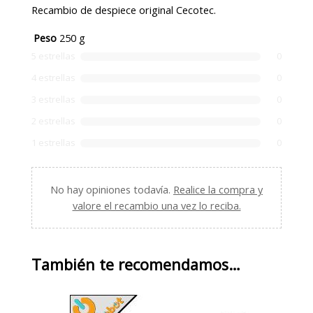
Recambio de despiece original Cecotec.
Peso
250 g
5 estrellas
0
4 estrellas
0
3 estrellas
0
2 estrellas
0
1 estrellas
0
No hay opiniones todavía.
Realice la compra y
valore el recambio una vez lo reciba.
También te recomendamos…