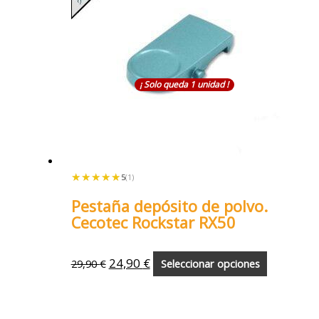
¡ Solo queda 1 unidad !
★★★★★
★★★★★
5
(1)
Pestaña depósito de polvo.
Cecotec Rockstar RX50
24,90
€
29,90
€
Seleccionar opciones