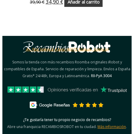
34,90
€
39,90
€
Añadir al carrito
Av. País Valencià 4 bajo (46970 Alaquàs, Valencia)
Somos la tienda con más recambios Roomba originales iRobot y
compatibles de España. Servicio de reparación y limpieza. Envíos a España
Gratis* 24/48h, Europa y Latinoamérica.
RII-PyA 3004
¿Te gustaría tener tu propio negocio de recambios?
Abre una franquicia RECAMBIOSROBOT en tu ciudad.
Más información
.