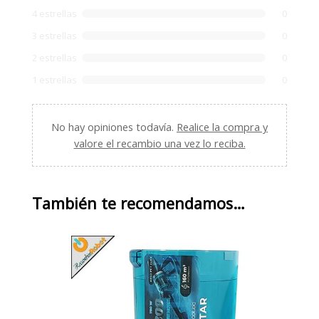
4 estrellas
0
3 estrellas
0
2 estrellas
0
1 estrellas
0
No hay opiniones todavía.
Realice la compra y
valore el recambio una vez lo reciba.
También te recomendamos…