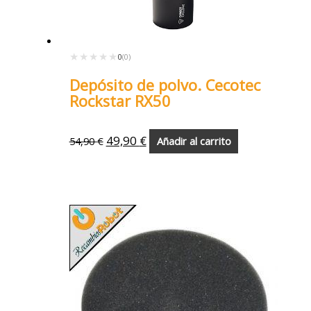
★★★★★
★★★★★
0
(0)
Depósito de polvo. Cecotec
Rockstar RX50
49,90
€
54,90
€
Añadir al carrito