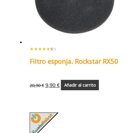
★★★★★
★★★★★
5
(1)
Filtro esponja. Rockstar RX50
9,90
€
20,90
€
Añadir al carrito