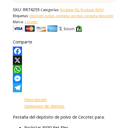
SKU:
RR74255
Categorías:
Rockstar RX
,
Rockstar RX50
Etiquetas:
deposito polvo
,
pestaña cecotec
,
pestaña deposito
Marca:
Cecotec
Comparte
Facebook
X
WhatsApp
Messenger
Telegram
Descripción
Opiniones de clientes
Pestaña del depósito de polvo de Cecotec para:
Rockstar RX50 Pet Flex