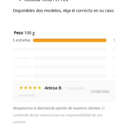
Disponibles dos modelos, elija el correcto en su caso.
Peso
100 g
5 estrellas
1
4 estrellas
0
3 estrellas
0
2 estrellas
0
1 estrellas
0
★★★★★
Anissa B.
- Comprador
13/06/2026
verificado
Respetamos la libertad de opinión de nuestros clientes.
El
contenido de las valoraciones es responsabilidad de sus
autores.