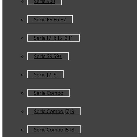
Serie 900
Serie E5 E6 E7
Serie I7 I6 I5 I3 I1
Serie S9 S9+
Serie J7 J9
Serie Combo
Serie Combo J7 J9
Serie Combo I5 I8