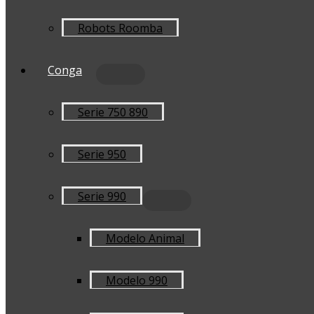
Robots Roomba
Conga
Serie 750 890
Serie 950
Serie 990
Modelo Animal
Modelo 990