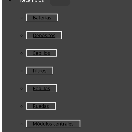
Baterías
Depósitos
Cepillos
Filtros
Rodillos
Ruedas
Módulos centrales