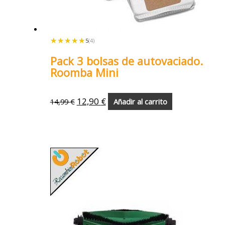
★★★★★
★★★★★
5
(4)
Pack 3 bolsas de autovaciado.
Roomba Mini
12,90
€
14,99
€
Añadir al carrito