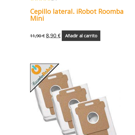
Cepillo lateral. iRobot Roomba
Mini
8,90
€
11,90
€
Añadir al carrito