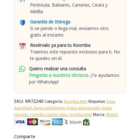
Península, Baleares, Canarias, Ceuta y
Melilla.
Garantía de Entrega
Si se pierde o llega mal, enviamos otro
gratis al instante.
Resérvalo ya para tu Roomba
Traemos este repuesto exclusivo para ti. No
te quedes sin él.
Quiero realizar una consulta
Pregunta a nuestros técnicos.
¡Te ayudamos
por WhatsApp!
SKU:
RR72240
Categoría:
Roomba Mini
Etiquetas:
base
AutoWash
,
Bases AutoEmpty
,
bolsa autovaciado
,
bolsa
vaciado
,
roomba combo mini
,
roomba mini
Marca:
iRobot
Comparte