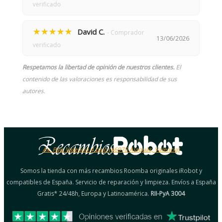
verificado
★★★★★
David C.
- Comprador
13/06/2026
verificado
Respetamos la libertad de opinión de nuestros clientes.
El
contenido de las valoraciones es responsabilidad de sus
autores.
Av. País Valencià 4 bajo (46970 Alaquàs, Valencia)
Somos la tienda con más recambios Roomba originales iRobot y
compatibles de España. Servicio de reparación y limpieza. Envíos a España
Gratis* 24/48h, Europa y Latinoamérica.
RII-PyA 3004