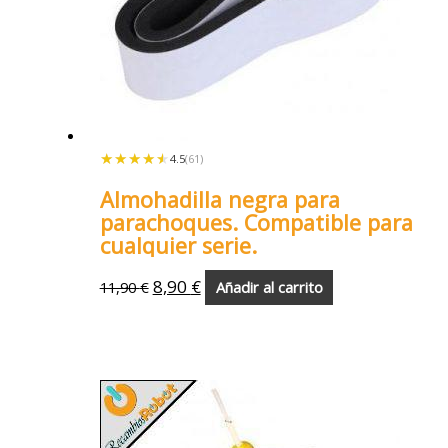
★★★★★
★★★★★
4.5
(61)
Almohadilla negra para
parachoques. Compatible para
cualquier serie.
8,90
€
11,90
€
Añadir al carrito