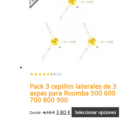
★★★★★
★★★★★
4.7
(102)
Pack 3 cepillos laterales de 3
aspas para Roomba 500 600
700 800 900
3,80
€
4,10
€
Seleccionar opciones
Desde: