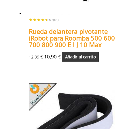
★★★★★
★★★★★
4.6
(68)
Rueda delantera pivotante
iRobot para Roomba 500 600
700 800 900 E I J 10 Max
10,90
€
12,99
€
Añadir al carrito