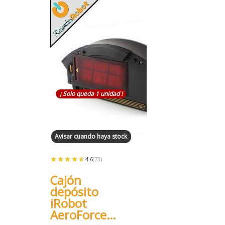
¡ Solo queda 1 unidad !
Avisar cuando haya stock
★★★★★
★★★★★
4.6
(73)
Cajón
depósito
iRobot
AeroForce