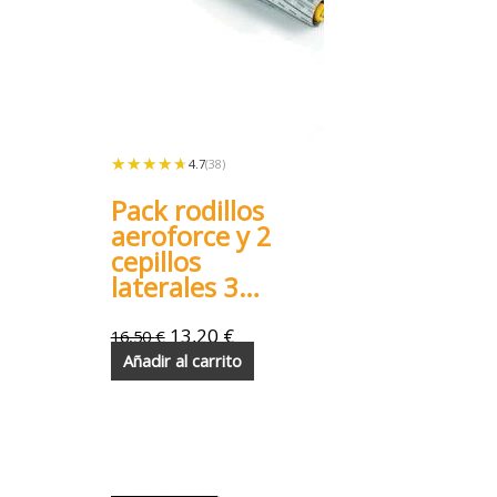
★★★★★
★★★★★
4.7
(38)
Pack rodillos
aeroforce y 2
cepillos
laterales 3
aspas.
Roomba 800
13,20
€
16,50
€
900
Añadir al carrito