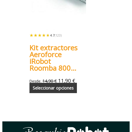
★★★★★
★★★★★
4.7
(123)
Kit extractores
Aeroforce
iRobot
Roomba 800
900
11,90
€
14,90
€
Desde:
Seleccionar opciones