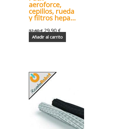
aeroforce,
cepillos, rueda
y filtros hepa
para Roomba
800 900
29,90
€
32,60
€
Añadir al carrito