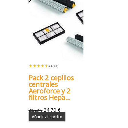
★★★★★
★★★★★
4.6
(41)
Pack 2 cepillos
centrales
Aeroforce y 2
filtros Hepa
Roomba 800
900
24,70
€
28,20
€
Añadir al carrito