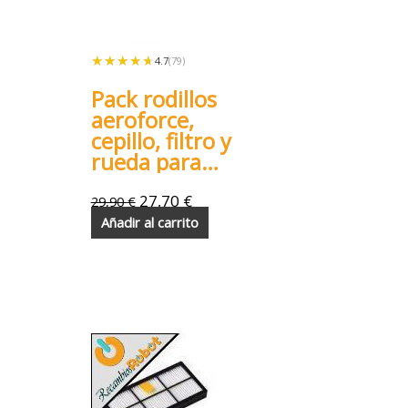
★★★★★
★★★★★
4.7
(79)
Pack rodillos
aeroforce,
cepillo, filtro y
rueda para
Roomba 800
900
27,70
€
29,90
€
Añadir al carrito