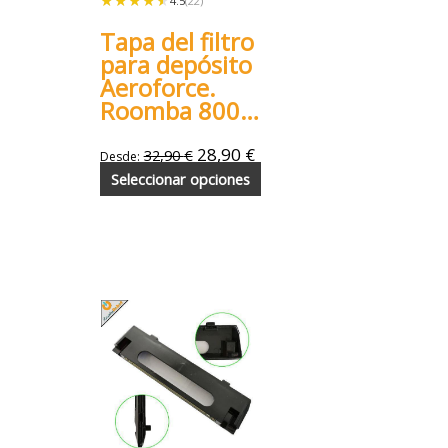
★★★★★
★★★★★
4.5
(22)
Tapa del filtro
para depósito
Aeroforce.
Roomba 800
900
28,90
€
32,90
€
Desde:
Seleccionar opciones