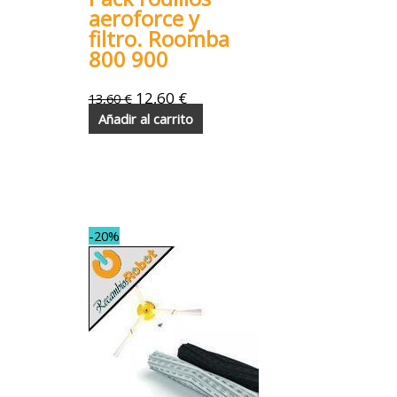
aeroforce y
filtro. Roomba
800 900
12,60
€
13,60
€
Añadir al carrito
-20%