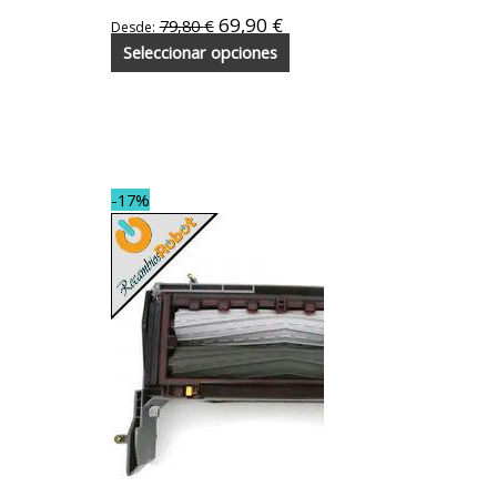
para Roomba
serie 800 y
69,90
€
79,80
€
Desde:
900
Seleccionar opciones
-17%