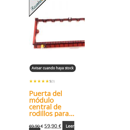
Avisar cuando haya stock
★★★★★
★★★★★
5
(3)
Puerta del
módulo
central de
rodillos para
Roomba 800
900
59,90
€
69,90
€
Leer