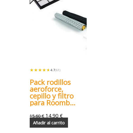
★★★★★
★★★★★
4.7
(61)
Pack rodillos
aeroforce,
cepillo y filtro
para Roomba
800 900
14,90
€
15,60
€
Añadir al carrito