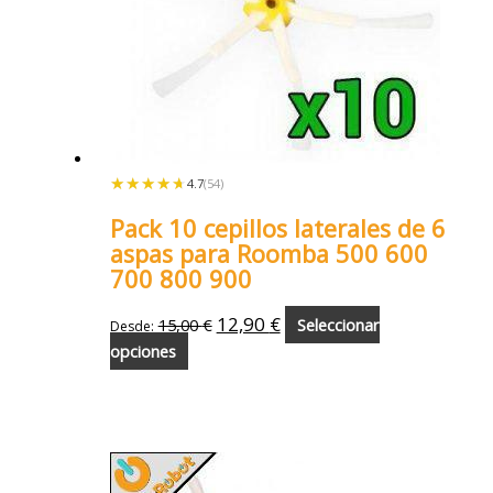
★★★★★
★★★★★
4.7
(54)
Pack 10 cepillos laterales de 6
aspas para Roomba 500 600
700 800 900
12,90
€
15,00
€
Seleccionar
Desde:
opciones