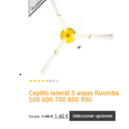
★★★★★
★★★★★
4.7
(73)
Cepillo lateral 3 aspas Roomba
500 600 700 800 900
1,40
€
1,50
€
Seleccionar opciones
Desde: