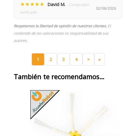
★★★★★
David M.
- Comprador
02/06/2026
verificado
Respetamos la libertad de opinión de nuestros clientes.
El
contenido de las valoraciones es responsabilidad de sus
autores.
1
2
3
4
>
»
También te recomendamos…