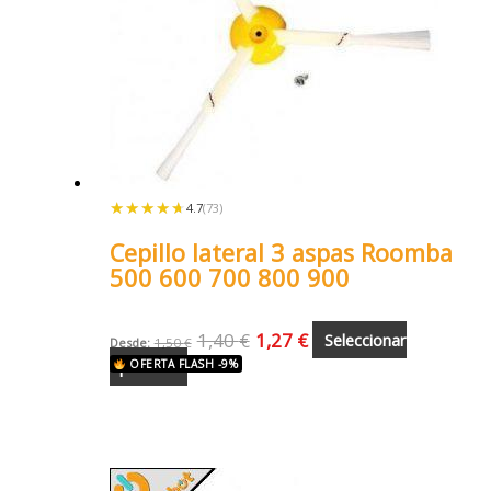
★★★★★
★★★★★
4.7
(73)
Cepillo lateral 3 aspas Roomba
500 600 700 800 900
1,40
€
1,27
€
Seleccionar
Desde:
1,50
€
opciones
OFERTA FLASH -9%