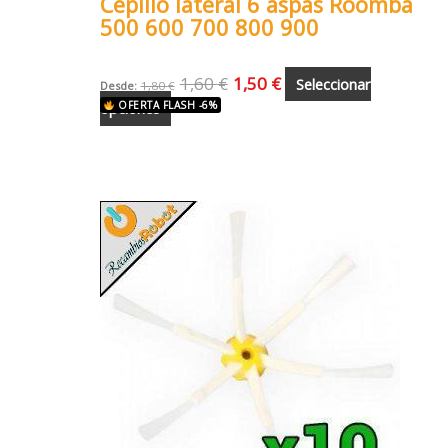
Cepillo lateral 6 aspas Roomba
500 600 700 800 900
1,60
€
1,50
€
Seleccionar
Desde:
1,80
€
opciones
OFERTA FLASH -6%