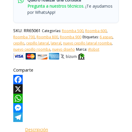
Pregunta a nuestros técnicos.
¡Te ayudamos
por WhatsApp!
SKU:
RR65061
Categorías:
Roomba 500
,
Roomba 600
,
Roomba 700
,
Roomba 800
,
Roomba 900
Etiquetas:
6 aspas
,
cepillo
,
cepillo lateral
,
lateral
,
nuevo cepillo lateral roomba
,
nuevo cepillo roomba
,
nuevo diseño
Marca:
iRobot
Comparte
Facebook
X
WhatsApp
Messenger
Telegram
Descripción