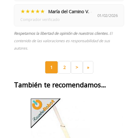
★★★★★
María del Camino V.
-
01/02/2026
Comprador verificado
Respetamos la libertad de opinión de nuestros clientes.
El
contenido de las valoraciones es responsabilidad de sus
autores.
1
2
>
»
También te recomendamos…