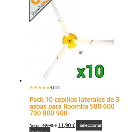
★★★★★
★★★★★
4.8
(85)
Pack 10 cepillos laterales de 3
aspas para Roomba 500 600
700 800 900
11,90
€
12,90
€
Seleccionar
Desde: