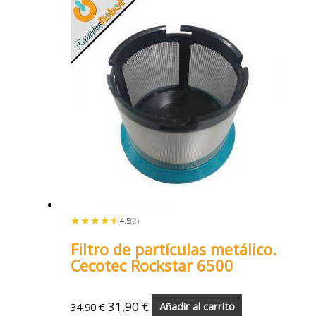
★★★★★
★★★★★
4.5
(2)
Filtro de partículas metálico.
Cecotec Rockstar 6500
31,90
€
34,90
€
Añadir al carrito