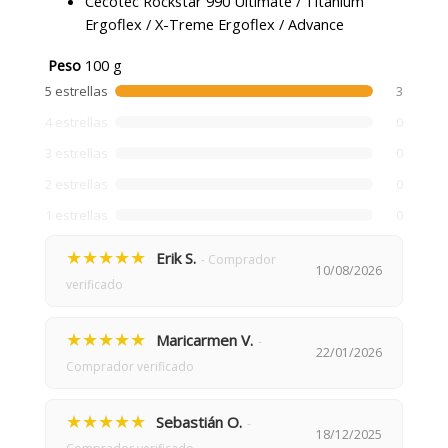
Cecotec Rockstar 990 Ultimate / Titanium
Ergoflex / X-Treme Ergoflex / Advance
Peso
100 g
5 estrellas
3
4 estrellas
0
3 estrellas
0
2 estrellas
0
1 estrellas
0
★★★★★
Erik S.
- Comprador
10/08/2026
verificado
★★★★★
Maricarmen V.
-
22/01/2026
Comprador verificado
★★★★★
Sebastián O.
-
18/12/2025