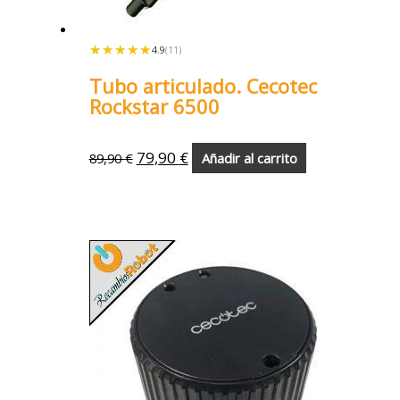
★★★★★
★★★★★
4.9
(11)
Tubo articulado. Cecotec
Rockstar 6500
79,90
€
89,90
€
Añadir al carrito