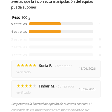
averías que la incorrecta manipulación del equipo
pueda suponer.
Peso
100 g
5 estrellas
1
4 estrellas
1
3 estrellas
0
2 estrellas
0
1 estrellas
0
★★★★★
Sonia F.
- Comprador
11/01/2026
verificado
★★★★
★
Finbar M.
- Comprador
13/02/2025
verificado
Respetamos la libertad de opinión de nuestros clientes.
El
contenido de las valoraciones es responsabilidad de sus