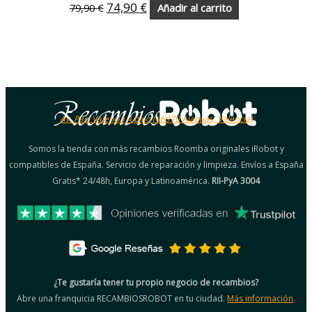
74,90
€
79,90
€
Añadir al carrito
Av. País Valencià 4 bajo (46970 Alaquàs, Valencia)
Somos la tienda con más recambios Roomba originales iRobot y
compatibles de España. Servicio de reparación y limpieza. Envíos a España
Gratis* 24/48h, Europa y Latinoamérica.
RII-PyA 3004
¿Te gustaría tener tu propio negocio de recambios?
Abre una franquicia RECAMBIOSROBOT en tu ciudad.
Más información
.