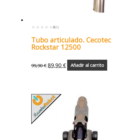
★★★★★
★★★★★
0
(0)
Tubo articulado. Cecotec
Rockstar 12500
89,90
€
99,90
€
Añadir al carrito