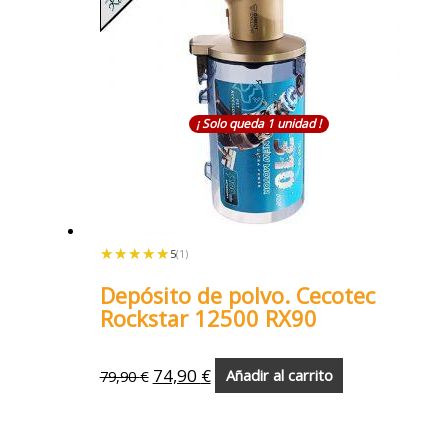
¡ Solo queda 1 unidad !
★★★★★
★★★★★
5
(1)
Depósito de polvo. Cecotec
Rockstar 12500 RX90
74,90
€
79,90
€
Añadir al carrito