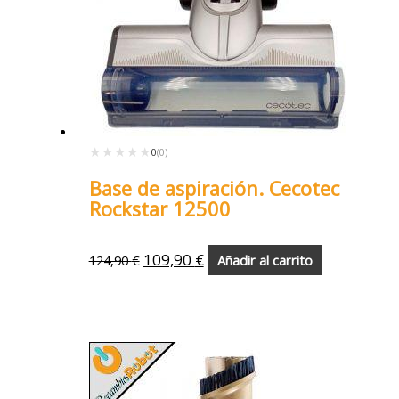
★★★★★
★★★★★
0
(0)
Base de aspiración. Cecotec
Rockstar 12500
109,90
€
124,90
€
Añadir al carrito