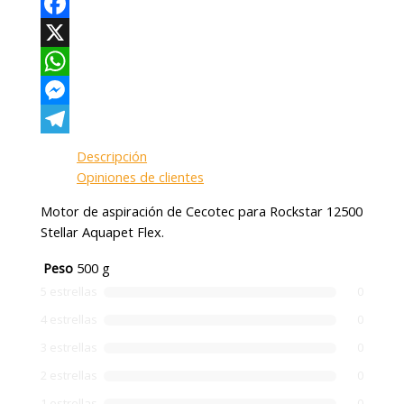
Facebook
X
WhatsApp
Messenger
Telegram
Descripción
Opiniones de clientes
Motor de aspiración de Cecotec para Rockstar 12500
Stellar Aquapet Flex.
Peso
500 g
5 estrellas
0
4 estrellas
0
3 estrellas
0
2 estrellas
0
1 estrellas
0