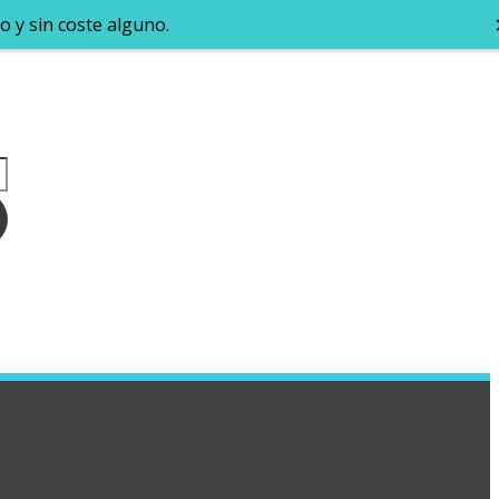
o y sin coste alguno.