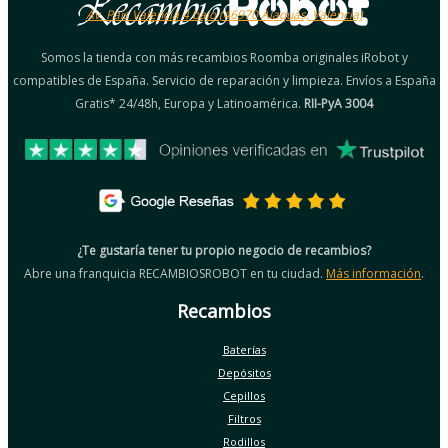
Av. País Valencià 4 bajo (46970 Alaquàs, Valencia)
Somos la tienda con más recambios Roomba originales iRobot y
compatibles de España. Servicio de reparación y limpieza. Envíos a España
Gratis* 24/48h, Europa y Latinoamérica.
RII-PyA 3004
¿Te gustaría tener tu propio negocio de recambios?
Abre una franquicia RECAMBIOSROBOT en tu ciudad.
Más información
.
Recambios
Baterías
Depósitos
Cepillos
Filtros
Rodillos