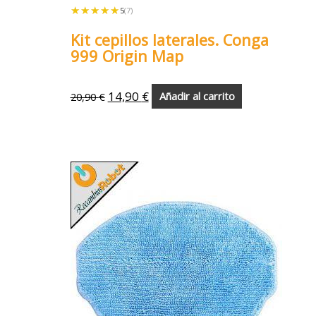
★★★★★
★★★★★
5
(7)
Kit cepillos laterales. Conga
999 Origin Map
14,90
€
20,90
€
Añadir al carrito