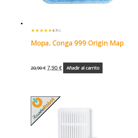
★★★★★
★★★★★
4.7
(6)
Mopa. Conga 999 Origin Map
7,90
€
20,90
€
Añadir al carrito