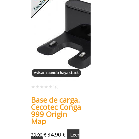
Avisar cuando haya stock
★★★★★
★★★★★
0
(0)
Base de carga.
Cecotec Conga
999 Origin
Map
34,90
€
39,90
€
Leer