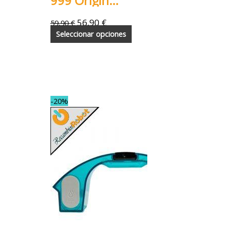
999 Origin
Map
56,90
€
59,90
€
Seleccionar opciones
-20%