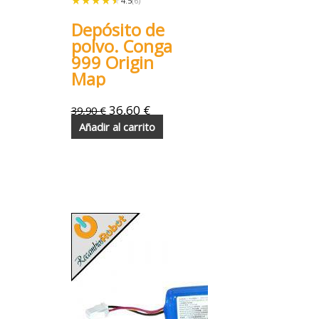
★★★★★
★★★★★
4.5
(6)
Depósito de
polvo. Conga
999 Origin
Map
36,60
€
39,90
€
Añadir al carrito