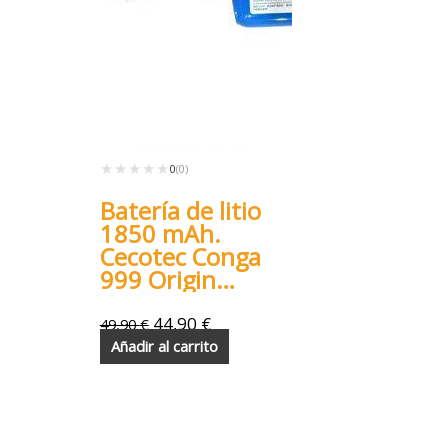
★★★★★
★★★★★
0
(0)
Batería de litio
1850 mAh.
Cecotec Conga
999 Origin
Map
44,90
€
49,90
€
Añadir al carrito