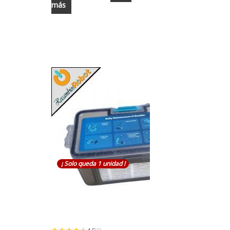
más
¡ Solo queda 1 unidad !