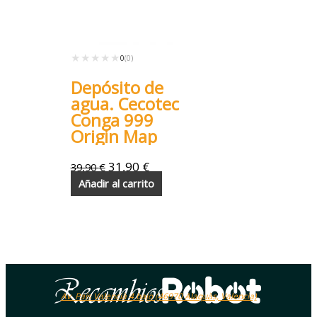
★★★★★
★★★★★
0
(0)
Depósito de
agua. Cecotec
Conga 999
Origin Map
31,90
€
39,90
€
Añadir al carrito
Av. País Valencià 4 bajo (46970 Alaquàs, Valencia)