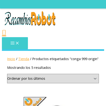
Horario Julio:
de lune
Inicio
/
Tienda
/ Productos etiquetados “conga 999 origin”
Mostrando los 5 resultados