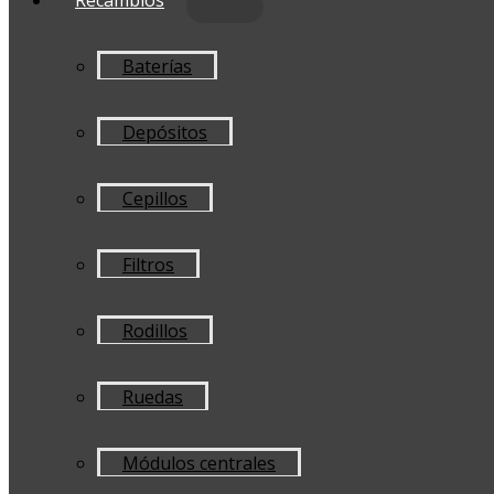
Baterías
Depósitos
Cepillos
Filtros
Rodillos
Ruedas
Módulos centrales