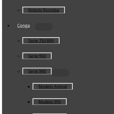
Robots Roomba
Conga
Serie 750 890
Serie 950
Serie 990
Modelo Animal
Modelo 990