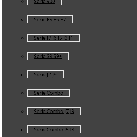
Serie 900
Serie E5 E6 E7
Serie I7 I6 I5 I3 I1
Serie S9 S9+
Serie J7 J9
Serie Combo
Serie Combo J7 J9
Serie Combo I5 I8