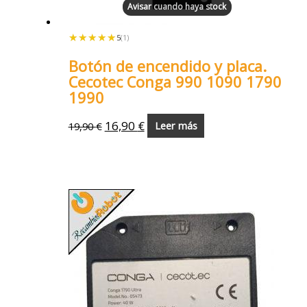
Avisar cuando haya stock
★★★★★
★★★★★
5
(1)
Botón de encendido y placa.
Cecotec Conga 990 1090 1790
1990
16,90
€
19,90
€
Leer más