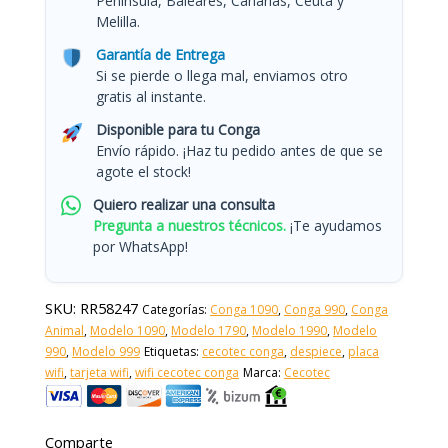
Península, Baleares, Canarias, Ceuta y
Melilla.
Garantía de Entrega
Si se pierde o llega mal, enviamos otro
gratis al instante.
Disponible para tu Conga
Envío rápido. ¡Haz tu pedido antes de que se
agote el stock!
Quiero realizar una consulta
Pregunta a nuestros técnicos.
¡Te ayudamos
por WhatsApp!
SKU:
RR58247
Categorías:
Conga 1090
,
Conga 990
,
Conga
Animal
,
Modelo 1090
,
Modelo 1790
,
Modelo 1990
,
Modelo
990
,
Modelo 999
Etiquetas:
cecotec conga
,
despiece
,
placa
wifi
,
tarjeta wifi
,
wifi cecotec conga
Marca:
Cecotec
Comparte