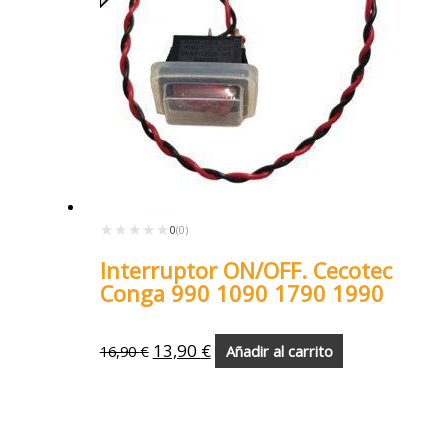
★★★★★
★★★★★
0
(0)
Interruptor ON/OFF. Cecotec
Conga 990 1090 1790 1990
13,90
€
16,90
€
Añadir al carrito