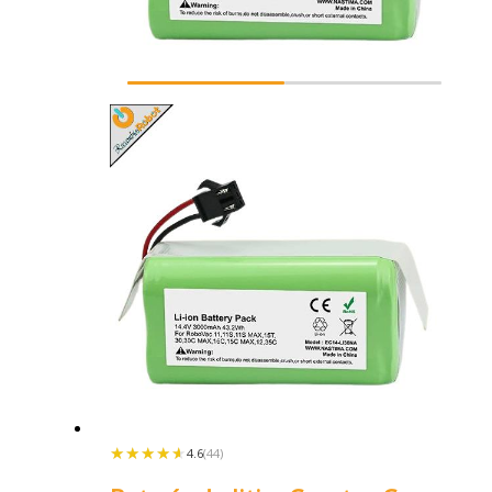
★★★★★
★★★★★
4.6
(44)