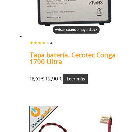
Avisar cuando haya stock
★★★★★
★★★★★
4
(1)
Tapa batería. Cecotec Conga
1790 Ultra
12,90
€
18,90
€
Leer más