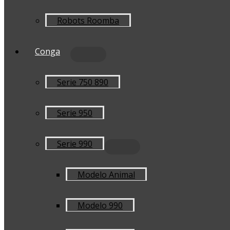
Robots Roomba
Conga
Serie 750 890
Serie 950
Serie 990
Modelo Animal
Modelo 990