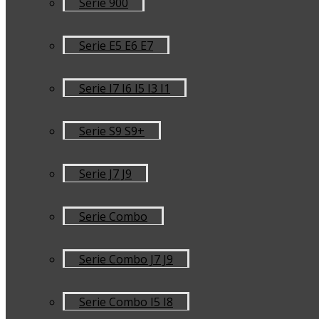
Serie 900
Serie E5 E6 E7
Serie I7 I6 I5 I3 I1
Serie S9 S9+
Serie J7 J9
Serie Combo
Serie Combo J7 J9
Serie Combo I5 I8