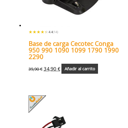
★★★★★
★★★★★
4.4
(14)
Base de carga Cecotec Conga
950 990 1090 1099 1790 1990
2290
34,90
€
39,90
€
Añadir al carrito