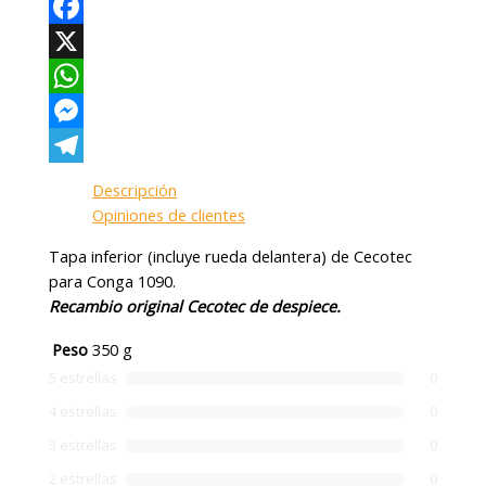
Facebook
X
WhatsApp
Messenger
Telegram
Descripción
Opiniones de clientes
Tapa inferior (incluye rueda delantera) de Cecotec
para Conga 1090.
Recambio original Cecotec de despiece.
Peso
350 g
5 estrellas
0
4 estrellas
0
3 estrellas
0
2 estrellas
0