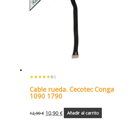
★★★★★
★★★★★
5
(5)
Cable rueda. Cecotec Conga
1090 1790
10,90
€
12,99
€
Añadir al carrito