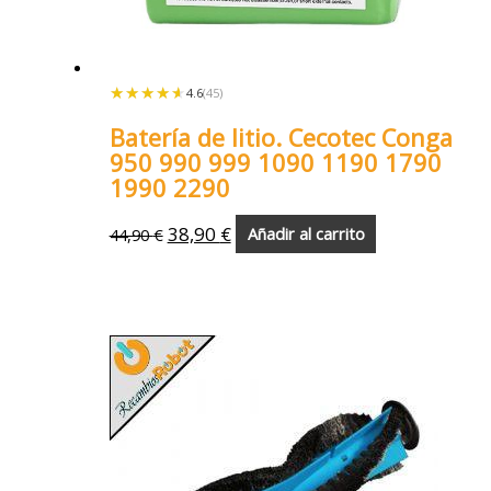
★★★★★
★★★★★
4.6
(45)
Batería de litio. Cecotec Conga
950 990 999 1090 1190 1790
1990 2290
38,90
€
44,90
€
Añadir al carrito