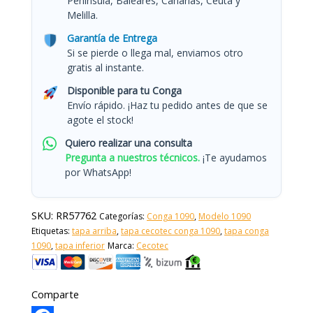
Península, Baleares, Canarias, Ceuta y
Melilla.
Garantía de Entrega
Si se pierde o llega mal, enviamos otro
gratis al instante.
Disponible para tu Conga
Envío rápido. ¡Haz tu pedido antes de que se
agote el stock!
Quiero realizar una consulta
Pregunta a nuestros técnicos.
¡Te ayudamos
por WhatsApp!
SKU:
RR57762
Categorías:
Conga 1090
,
Modelo 1090
Etiquetas:
tapa arriba
,
tapa cecotec conga 1090
,
tapa conga
1090
,
tapa inferior
Marca:
Cecotec
Comparte