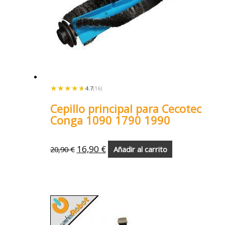
★★★★★
★★★★★
4.7
(16)
Cepillo principal para Cecotec
Conga 1090 1790 1990
16,90
€
20,90
€
Añadir al carrito