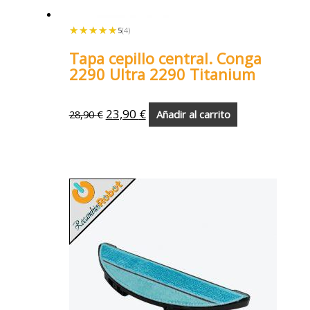
★★★★★
★★★★★
5
(4)
Tapa cepillo central. Conga
2290 Ultra 2290 Titanium
23,90
€
28,90
€
Añadir al carrito