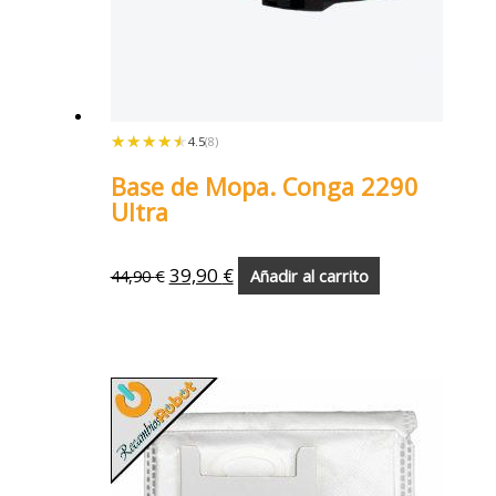
★★★★★
★★★★★
4.5
(8)
Base de Mopa. Conga 2290
Ultra
39,90
€
44,90
€
Añadir al carrito