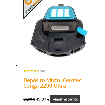
★★★★★
★★★★★
4.5
(6)
Depósito Mixto. Cecotec
Conga 2290 Ultra
49,90
€
59,90
€
Añadir al carrito