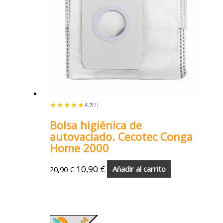
★★★★★
★★★★★
4.7
(3)
Bolsa higiénica de
autovaciado. Cecotec Conga
Home 2000
10,90
€
20,90
€
Añadir al carrito