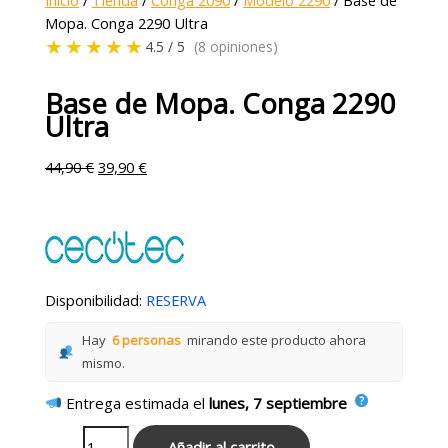
Inicio
/
Tienda
/
Conga 2090
/
Modelo 2290
/ Base de
Mopa. Conga 2290 Ultra
★★★★★
4.5 / 5
(8 opiniones)
Base de Mopa. Conga 2290
Ultra
44,90
€
39,90
€
Disponibilidad:
RESERVA
Hay
6 personas
mirando este producto ahora
mismo.
Entrega estimada el
lunes, 7 septiembre
Añadir al carrito