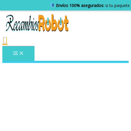
Envíos 100% asegurados:
si tu paquete 