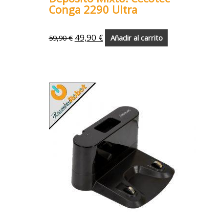
Conga 2290 Ultra
49,90
€
59,90
€
Añadir al carrito