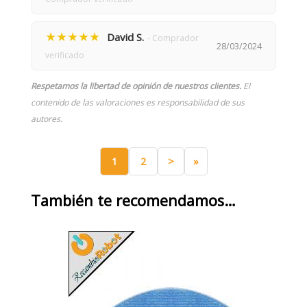
★★★★★
David S.
- Comprador
28/03/2024
verificado
Respetamos la libertad de opinión de nuestros clientes.
El
contenido de las valoraciones es responsabilidad de sus
autores.
1
2
>
»
También te recomendamos…