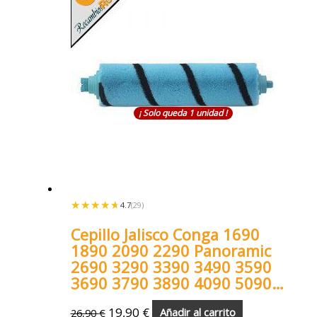
¡ Solo queda 1 unidad !
★★★★★
★★★★★
4.7
(29)
Cepillo Jalisco Conga 1690
1890 2090 2290 Panoramic
2690 3290 3390 3490 3590
3690 3790 3890 4090 5090
6090 7090
19,90
€
26,90
€
Añadir al carrito