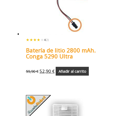
★★★★★
★★★★★
4
(2)
Batería de litio 2800 mAh.
Conga 5290 Ultra
52,90
€
59,90
€
Añadir al carrito