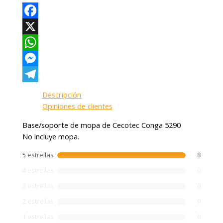
Facebook
X
WhatsApp
Messenger
Telegram
Descripción
Opiniones de clientes
Base/soporte de mopa de Cecotec Conga 5290
No incluye mopa.
5 estrellas
8
4 estrellas
0
3 estrellas
0
2 estrellas
0
1 estrellas
0