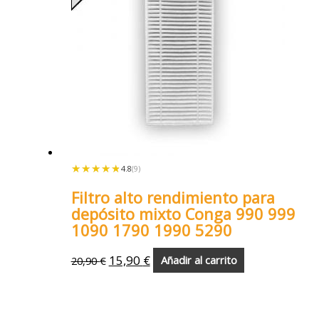
★★★★★
★★★★★
4.8
(9)
Filtro alto rendimiento para
depósito mixto Conga 990 999
1090 1790 1990 5290
15,90
€
20,90
€
Añadir al carrito