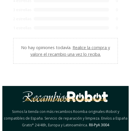
4 estrellas
0
3 estrellas
0
2 estrellas
0
1 estrellas
0
No hay opiniones todavía.
Realice la compra y
valore el recambio una vez lo reciba.
Av. País Valencià 4 bajo (46970 Alaquàs, Valencia)
Somos la tienda con más recambios Roomba originales iRobot y
compatibles de España. Servicio de reparación y limpieza. Envíos a España
Gratis* 24/48h, Europa y Latinoamérica.
RII-PyA 3004