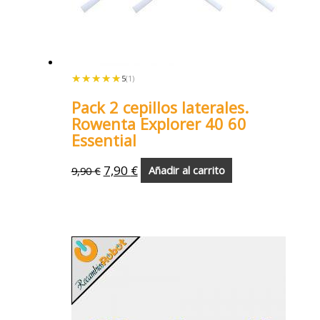
★★★★★
★★★★★
5
(1)
Pack 2 cepillos laterales.
Rowenta Explorer 40 60
Essential
7,90
€
9,90
€
Añadir al carrito