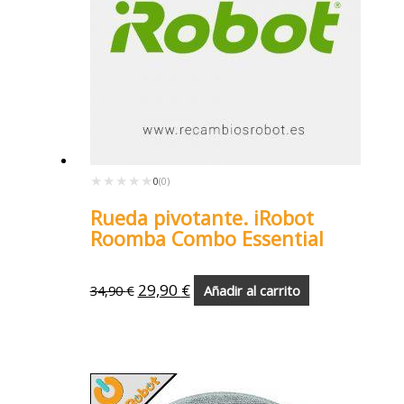
★★★★★
★★★★★
0
(0)
Rueda pivotante. iRobot
Roomba Combo Essential
29,90
€
34,90
€
Añadir al carrito