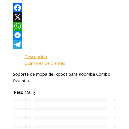
Facebook
X
WhatsApp
Messenger
Telegram
Descripción
Opiniones de clientes
Soporte de mopa de iRobot para Roomba Combo
Essential.
Peso
150 g
5 estrellas
0
4 estrellas
0
3 estrellas
0
2 estrellas
0