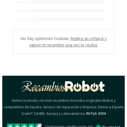
3 estrellas
0
2 estrellas
0
1 estrellas
0
No hay opiniones todavía.
Realice la compra y
valore el recambio una vez lo reciba.
Av. País Valencià 4 bajo (46970 Alaquàs, Valencia)
Somos la tienda con más recambios Roomba originales iRobot y
compatibles de España. Servicio de reparación y limpieza. Envíos a España
Gratis* 24/48h, Europa y Latinoamérica.
RII-PyA 3004