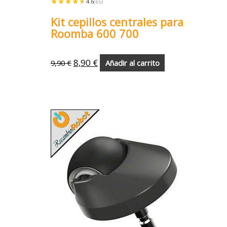
★★★★★
★★★★★
4.6
(65)
Kit cepillos centrales para
Roomba 600 700
8,90
€
9,90
€
Añadir al carrito