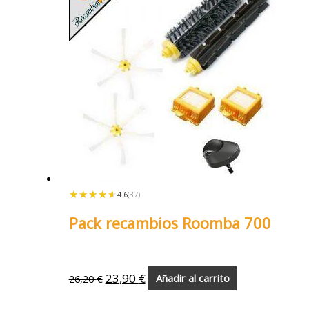
★★★★★
★★★★★
4.6
(37)
Pack recambios Roomba 700
23,90
€
26,20
€
Añadir al carrito