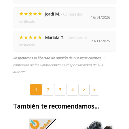
★★★★★
Jordi M.
- Comprador
16/01/2026
verificado
★★★★★
Mariola T.
- Comprador
23/11/2025
verificado
Respetamos la libertad de opinión de nuestros clientes.
El
contenido de las valoraciones es responsabilidad de sus
autores.
1
2
3
4
>
»
También te recomendamos…