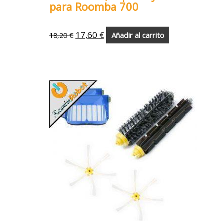
para Roomba 700
17,60
€
18,20
€
Añadir al carrito