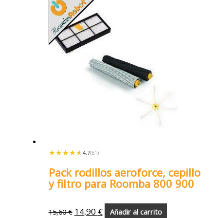
★★★★★
★★★★★
4.7
(61)
Pack rodillos aeroforce, cepillo
y filtro para Roomba 800 900
14,90
€
15,60
€
Añadir al carrito