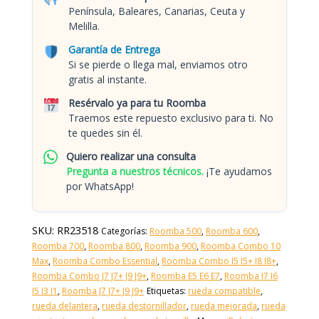
Península, Baleares, Canarias, Ceuta y
Melilla.
Garantía de Entrega
Si se pierde o llega mal, enviamos otro
gratis al instante.
Resérvalo ya para tu Roomba
Traemos este repuesto exclusivo para ti. No
te quedes sin él.
Quiero realizar una consulta
Pregunta a nuestros técnicos.
¡Te ayudamos
por WhatsApp!
SKU:
RR23518
Categorías:
Roomba 500
,
Roomba 600
,
Roomba 700
,
Roomba 800
,
Roomba 900
,
Roomba Combo 10
Max
,
Roomba Combo Essential
,
Roomba Combo I5 I5+ I8 I8+
,
Roomba Combo J7 J7+ J9 J9+
,
Roomba E5 E6 E7
,
Roomba I7 I6
I5 I3 I1
,
Roomba J7 J7+ J9 J9+
Etiquetas:
rueda compatible
,
rueda delantera
,
rueda destornillador
,
rueda mejorada
,
rueda