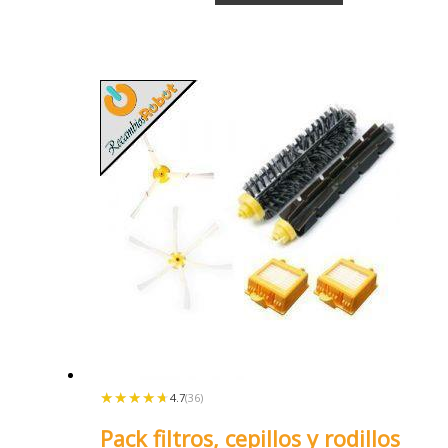
★★★★★
★★★★★
4.7
(36)
Pack filtros, cepillos y rodillos