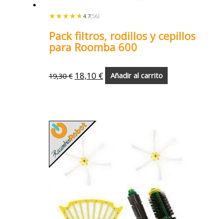
★★★★★
★★★★★
4.7
(56)
Pack filtros, rodillos y cepillos
para Roomba 600
18,10
€
19,30
€
Añadir al carrito