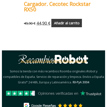
Cargador. Cecotec Rockstar
RX50
44,90
€
49,90
€
Añadir al carrito
Av. País Valencià 4 bajo (46970 Alaquàs, Valencia)
Somos la tienda con más recambios Roomba originales iRobot y
compatibles de España. Servicio de reparación y limpieza. Envíos a España
Gratis* 24/48h, Europa y Latinoamérica.
RII-PyA 3004