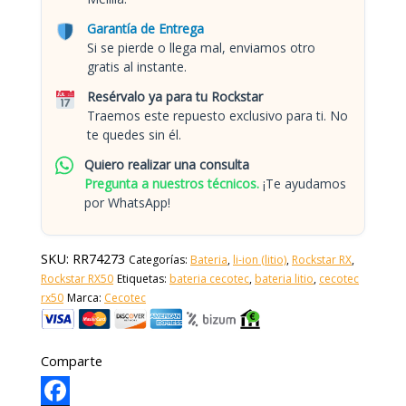
Garantía de Entrega
Si se pierde o llega mal, enviamos otro
gratis al instante.
Resérvalo ya para tu Rockstar
Traemos este repuesto exclusivo para ti. No
te quedes sin él.
Quiero realizar una consulta
Pregunta a nuestros técnicos.
¡Te ayudamos
por WhatsApp!
SKU:
RR74273
Categorías:
Bateria
,
li-ion (litio)
,
Rockstar RX
,
Rockstar RX50
Etiquetas:
bateria cecotec
,
bateria litio
,
cecotec
rx50
Marca:
Cecotec
Comparte