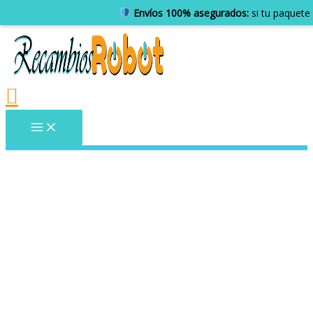
Envíos 100% asegurados:
si tu paquete 