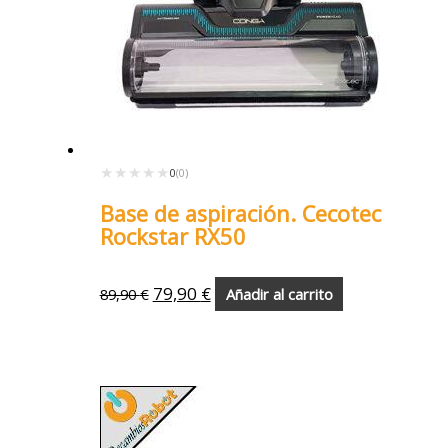
★★★★★
★★★★★
0
(0)
Base de aspiración. Cecotec
Rockstar RX50
79,90
€
89,90
€
Añadir al carrito