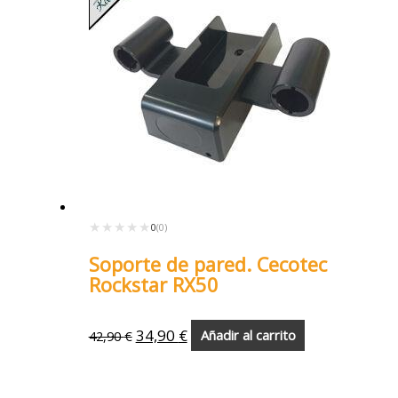
★★★★★
★★★★★
0
(0)
Soporte de pared. Cecotec
Rockstar RX50
34,90
€
42,90
€
Añadir al carrito