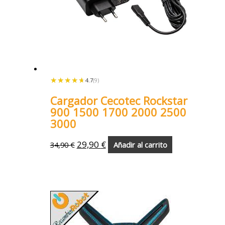
★★★★★
★★★★★
4.7
(9)
Cargador Cecotec Rockstar
900 1500 1700 2000 2500
3000
29,90
€
34,90
€
Añadir al carrito