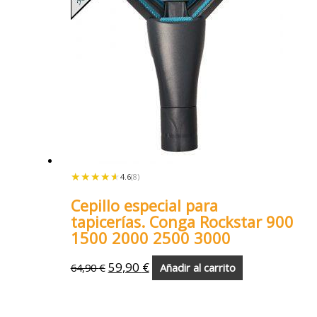
★★★★★
★★★★★
4.6
(8)
Cepillo especial para
tapicerías. Conga Rockstar 900
1500 2000 2500 3000
59,90
€
64,90
€
Añadir al carrito