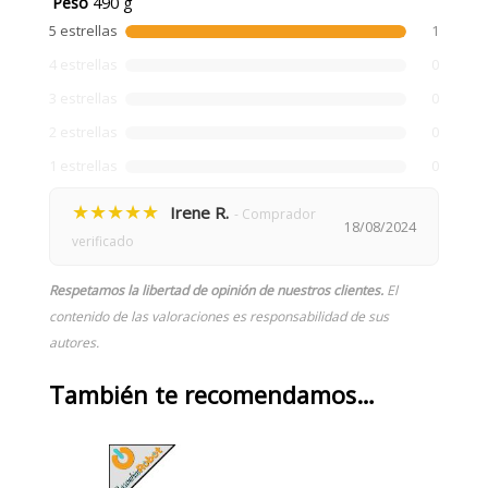
Peso
490 g
5 estrellas
1
4 estrellas
0
3 estrellas
0
2 estrellas
0
1 estrellas
0
★★★★★
Irene R.
- Comprador
18/08/2024
verificado
Respetamos la libertad de opinión de nuestros clientes.
El
contenido de las valoraciones es responsabilidad de sus
autores.
También te recomendamos…