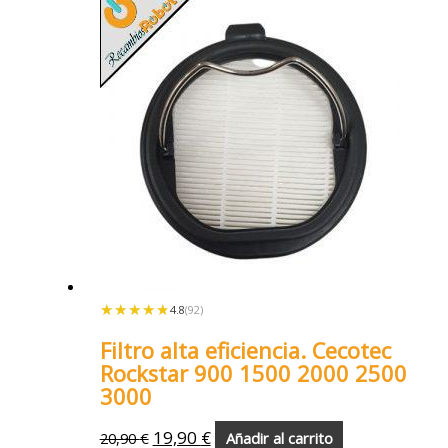
★★★★★
★★★★★
4.8
(92)
Filtro alta eficiencia. Cecotec
Rockstar 900 1500 2000 2500
3000
19,90
€
20,90
€
Añadir al carrito