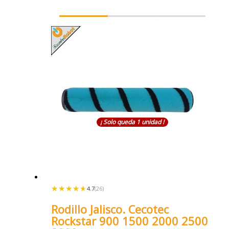
¡ Solo queda 1 unidad !
★★★★★
★★★★★
4.7
(26)
Rodillo Jalisco. Cecotec
Rockstar 900 1500 2000 2500