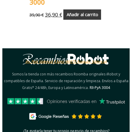
3000
36,90
€
39,90
€
Añadir al carrito
Av. País Valencià 4 bajo (46970 Alaquàs, Valencia)
Somos la tienda con más recambios Roomba originales iRobot y
compatibles de España. Servicio de reparación y limpieza. Envíos a España
Gratis* 24/48h, Europa y Latinoamérica.
RII-PyA 3004
¿Te gustaría tener tu propio negocio de recambios?