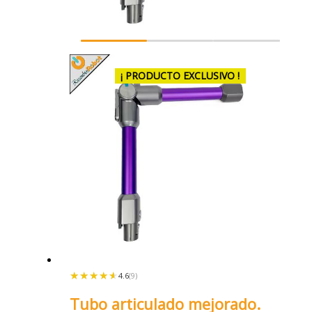
¡ PRODUCTO EXCLUSIVO !
★★★★★
★★★★★
4.6
(9)
Tubo articulado mejorado.