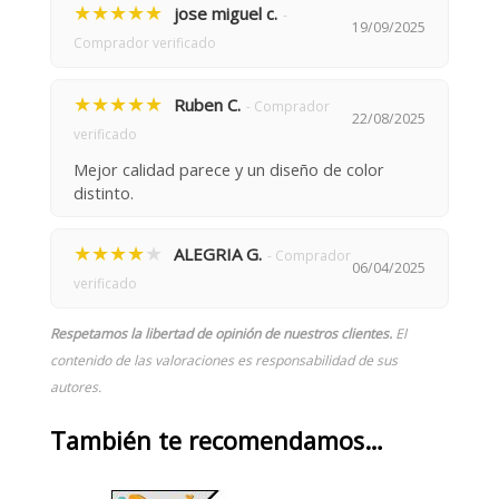
★★★★★
jose miguel c.
-
19/09/2025
Comprador verificado
★★★★★
Ruben C.
- Comprador
22/08/2025
verificado
Mejor calidad parece y un diseño de color
distinto.
★★★★
★
ALEGRIA G.
- Comprador
06/04/2025
verificado
Respetamos la libertad de opinión de nuestros clientes.
El
contenido de las valoraciones es responsabilidad de sus
autores.
También te recomendamos…