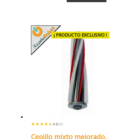
¡ PRODUCTO EXCLUSIVO !
★★★★★
★★★★★
4.5
(20)
Cepillo mixto mejorado.