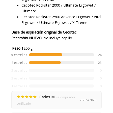
Cecotec Rockstar 2000 / Ultimate Ergowet /
Ultimate
Cecotec Rockstar 2500 Advance Ergowet / Vital
Ergowet / Ultimate Ergowet / X-Treme
Base de aspiración original de Cecotec.
Recambio NUEVO.
No incluye cepillo.
Peso
1200 g
5 estrellas
24
4 estrellas
23
3 estrellas
0
2 estrellas
0
1 estrellas
0
★★★★★
Carlos M.
- Comprador
26/05/2026
verificado