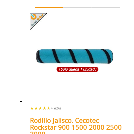
¡ Solo queda 1 unidad !
★★★★★
★★★★★
4.7
(26)
Rodillo Jalisco. Cecotec
Rockstar 900 1500 2000 2500