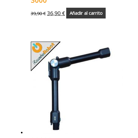
3000
36,90
€
39,90
€
Añadir al carrito