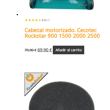
★★★★★
★★★★★
4.5
(47)
Cabezal motorizado. Cecotec
Rockstar 900 1500 2000 2500
69,90
€
79,90
€
Añadir al carrito