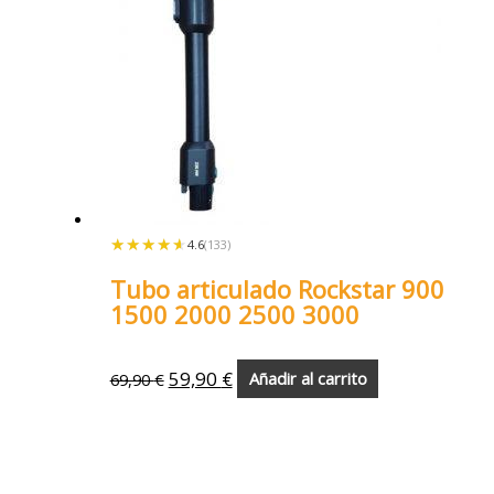
★★★★★
★★★★★
4.6
(133)
Tubo articulado Rockstar 900
1500 2000 2500 3000
59,90
€
69,90
€
Añadir al carrito