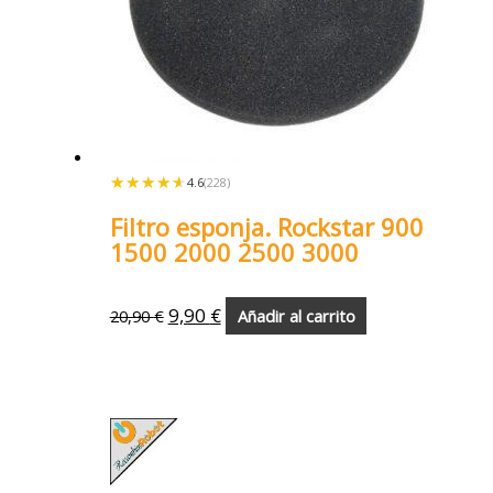
★★★★★
★★★★★
4.6
(228)
Filtro esponja. Rockstar 900
1500 2000 2500 3000
9,90
€
20,90
€
Añadir al carrito