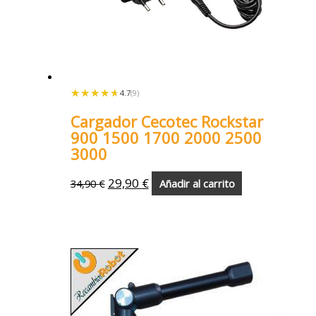
★★★★★
★★★★★
4.7
(9)
Cargador Cecotec Rockstar
900 1500 1700 2000 2500
3000
29,90
€
34,90
€
Añadir al carrito