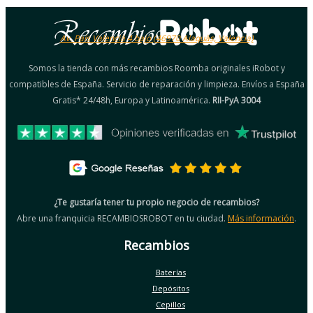
Av. País Valencià 4 bajo (46970 Alaquàs, Valencia)
Somos la tienda con más recambios Roomba originales iRobot y
compatibles de España. Servicio de reparación y limpieza. Envíos a España
Gratis* 24/48h, Europa y Latinoamérica.
RII-PyA 3004
¿Te gustaría tener tu propio negocio de recambios?
Abre una franquicia RECAMBIOSROBOT en tu ciudad.
Más información
.
Recambios
Baterías
Depósitos
Cepillos