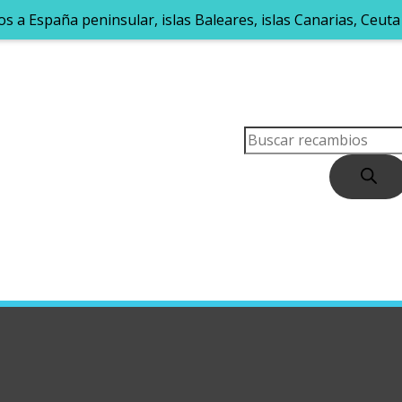
 a España peninsular, islas Baleares, islas Canarias, Ceuta y