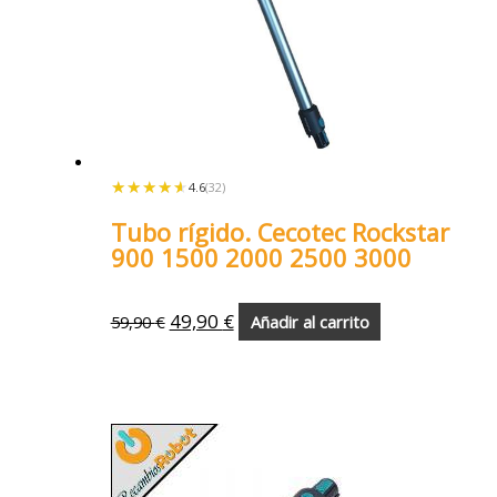
★★★★★
★★★★★
4.6
(32)
Tubo rígido. Cecotec Rockstar
900 1500 2000 2500 3000
49,90
€
59,90
€
Añadir al carrito