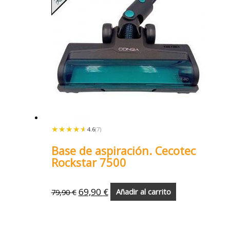
★★★★★
★★★★★
4.6
(7)
Base de aspiración. Cecotec
Rockstar 7500
69,90
€
79,90
€
Añadir al carrito