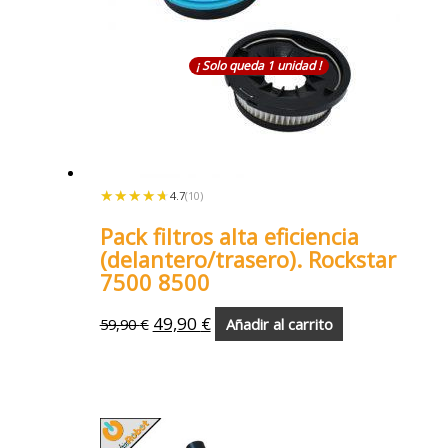
¡ Solo queda 1 unidad !
★★★★★
★★★★★
4.7
(10)
Pack filtros alta eficiencia
(delantero/trasero). Rockstar
7500 8500
49,90
€
59,90
€
Añadir al carrito