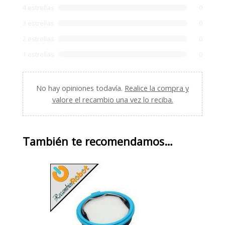
4 estrellas
0
3 estrellas
0
2 estrellas
0
1 estrellas
0
No hay opiniones todavía.
Realice la compra y
valore el recambio una vez lo reciba.
También te recomendamos…