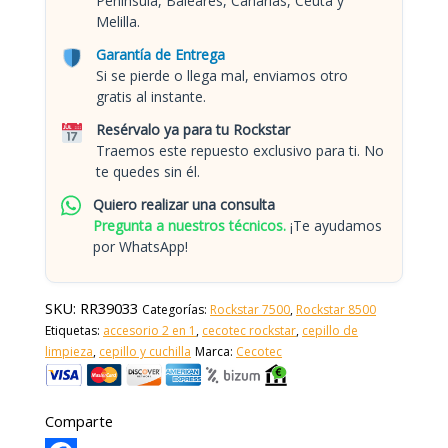
Península, Baleares, Canarias, Ceuta y
Melilla.
Garantía de Entrega
Si se pierde o llega mal, enviamos otro
gratis al instante.
Resérvalo ya para tu Rockstar
Traemos este repuesto exclusivo para ti. No
te quedes sin él.
Quiero realizar una consulta
Pregunta a nuestros técnicos.
¡Te ayudamos
por WhatsApp!
SKU:
RR39033
Categorías:
Rockstar 7500
,
Rockstar 8500
Etiquetas:
accesorio 2 en 1
,
cecotec rockstar
,
cepillo de
limpieza
,
cepillo y cuchilla
Marca:
Cecotec
Comparte