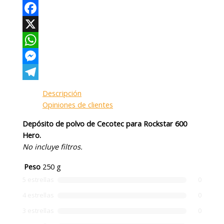
Facebook
X
WhatsApp
Messenger
Telegram
Descripción
Opiniones de clientes
Depósito de polvo de Cecotec para Rockstar 600
Hero.
No incluye filtros.
Peso
250 g
5 estrellas
0
4 estrellas
0
3 estrellas
0