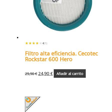
★★★★★
★★★★★
4
(1)
Filtro alta eficiencia. Cecotec
Rockstar 600 Hero
24,90
€
29,90
€
Añadir al carrito