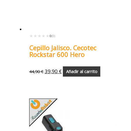
★★★★★
★★★★★
0
(0)
Cepillo Jalisco. Cecotec
Rockstar 600 Hero
39,90
€
44,90
€
Añadir al carrito