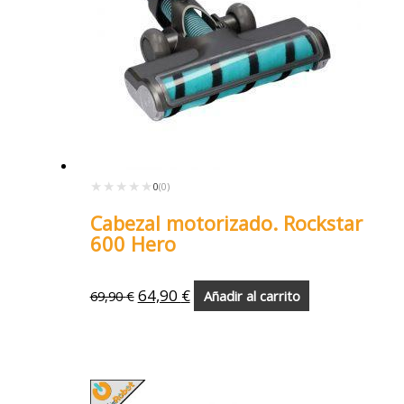
★★★★★
★★★★★
0
(0)
Cabezal motorizado. Rockstar
600 Hero
64,90
€
69,90
€
Añadir al carrito