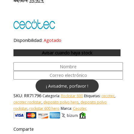
44,90
€
39,90
€
Disponibilidad:
Agotado
Avisar cuando haya stock
¡ Avisadme, porfavor !
SKU:
RR71796
Categoría:
Rockstar 600
Etiquetas:
cecotec
,
cecotec rockstar
,
deposito polvo hero
,
deposito polvo
rockstar
,
rockstar 600 hero
Marca:
Cecotec
Comparte