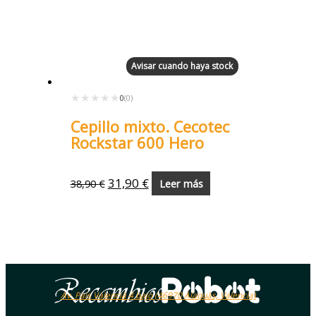
Avisar cuando haya stock
★★★★★
★★★★★
0
(0)
Cepillo mixto. Cecotec
Rockstar 600 Hero
31,90
€
38,90
€
Leer más
Av. País Valencià 4 bajo (46970 Alaquàs, Valencia)