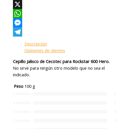
Facebook
X
WhatsApp
Messenger
Telegram
Descripción
Opiniones de clientes
Cepillo Jalisco de Cecotec para Rockstar 600 Hero.
No sirve para ningún otro modelo que no sea el
indicado.
Peso
100 g
5 estrellas
0
4 estrellas
0
3 estrellas
0
2 estrellas
0