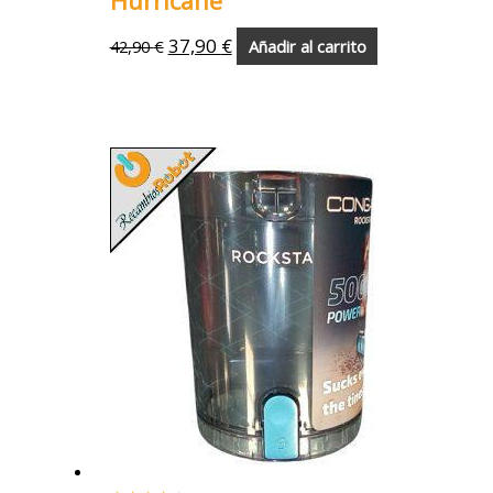
Hurricane
37,90
€
42,90
€
Añadir al carrito