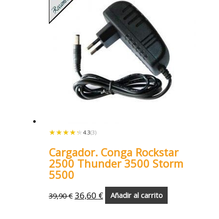
★★★★★
★★★★★
4.3
(3)
Cargador. Conga Rockstar
2500 Thunder 3500 Storm
5500
36,60
€
39,90
€
Añadir al carrito