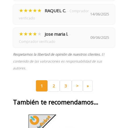
★★★★★
RAQUEL C.
- Comprador
14/06/2025
verificado
★★★★
★
Jose maria l.
-
09/06/2025
Comprador verificado
Respetamos la libertad de opinión de nuestros clientes.
El
contenido de las valoraciones es responsabilidad de sus
autores.
1
2
3
>
»
También te recomendamos…