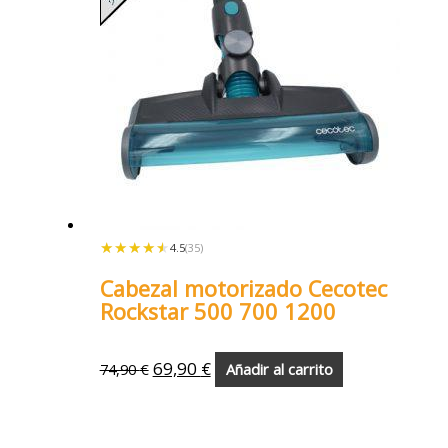
★★★★★
★★★★★
4.5
(35)
Cabezal motorizado Cecotec
Rockstar 500 700 1200
69,90
€
74,90
€
Añadir al carrito