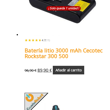
¡ Solo queda 1 unidad !
★★★★★
★★★★★
4.7
(11)
Batería litio 3000 mAh Cecotec
Rockstar 300 500
89,90
€
96,90
€
Añadir al carrito