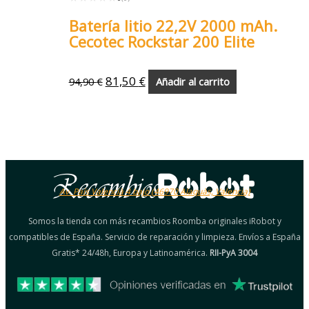
Batería litio 22,2V 2000 mAh.
Cecotec Rockstar 200 Elite
81,50
€
94,90
€
Añadir al carrito
Av. País Valencià 4 bajo (46970 Alaquàs, Valencia)
Somos la tienda con más recambios Roomba originales iRobot y
compatibles de España. Servicio de reparación y limpieza. Envíos a España
Gratis* 24/48h, Europa y Latinoamérica.
RII-PyA 3004