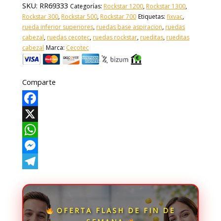
SKU:
RR69333
Categorías:
Rockstar 1200
,
Rockstar 1300
,
Rockstar 300
,
Rockstar 500
,
Rockstar 700
Etiquetas:
fixvac
,
rueda inferior superiores
,
ruedas base aspiracion
,
ruedas
cabezal
,
ruedas cecotec
,
ruedas rockstar
,
rueditas
,
rueditas
cabezal
Marca:
Cecotec
Comparte
Facebook
X
WhatsApp
Messenger
Telegram
OFERTA FLASH DE FIN DE