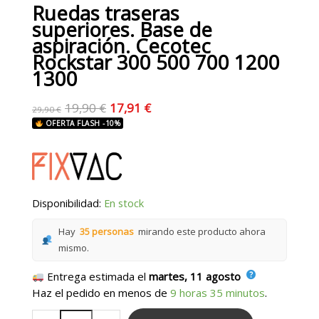
Ruedas traseras
superiores. Base de
aspiración. Cecotec
Rockstar 300 500 700 1200
1300
19,90
€
17,91
€
29,90
€
OFERTA FLASH -10%
Disponibilidad:
En stock
Hay
35 personas
mirando este producto ahora
mismo.
Entrega estimada el
martes, 11 agosto
Haz el pedido en menos de
9 horas 35 minutos
.