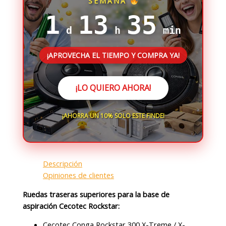
SEMANA
1
13
35
d
h
min
¡APROVECHA EL TIEMPO Y COMPRA YA!
¡LO QUIERO AHORA!
¡AHORRA UN 10% SOLO ESTE FINDE!
Descripción
Opiniones de clientes
Ruedas traseras superiores para la base de
aspiración Cecotec Rockstar:
Cecotec Conga Rockstar 300 X-Treme / X-