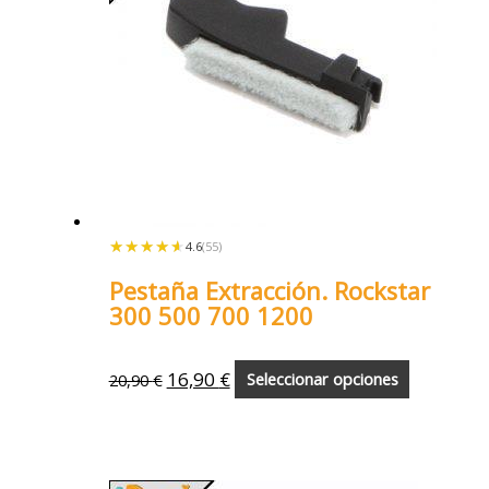
★★★★★
★★★★★
4.6
(55)
Pestaña Extracción. Rockstar
300 500 700 1200
16,90
€
20,90
€
Seleccionar opciones