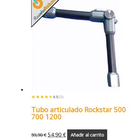
★★★★★
★★★★★
4.5
(23)
Tubo articulado Rockstar 500
700 1200
54,90
€
59,90
€
Añadir al carrito