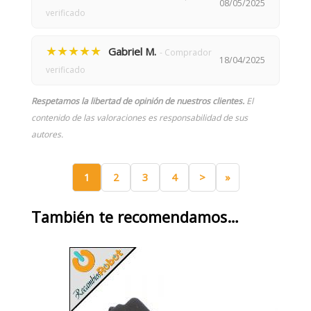
08/05/2025
verificado
★★★★★
Gabriel M.
- Comprador
18/04/2025
verificado
Respetamos la libertad de opinión de nuestros clientes.
El
contenido de las valoraciones es responsabilidad de sus
autores.
1
2
3
4
>
»
También te recomendamos…